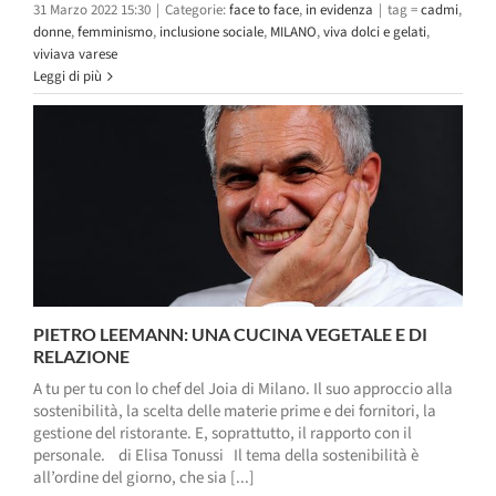
31 Marzo 2022 15:30
|
Categorie:
face to face
,
in evidenza
|
tag =
cadmi
,
donne
,
femminismo
,
inclusione sociale
,
MILANO
,
viva dolci e gelati
,
viviava varese
Leggi di più
PIETRO LEEMANN: UNA CUCINA VEGETALE E DI
RELAZIONE
A tu per tu con lo chef del Joia di Milano. Il suo approccio alla
sostenibilità, la scelta delle materie prime e dei fornitori, la
gestione del ristorante. E, soprattutto, il rapporto con il
personale. di Elisa Tonussi Il tema della sostenibilità è
all’ordine del giorno, che sia [...]