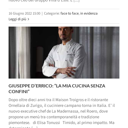
nuovo Ceo del Gruppo Villa d’Este. È [...]
16 Giugno 2022 15:00
|
Categorie:
face to face
,
in evidenza
Leggi di più
GIUSEPPE D’ERRICO: “LA MIA CUCINA SENZA
CONFINI”
Dopo oltre dieci anni tra il Maison Troigros e il ristorante
Ornellaia di Zurigo, il cuciniere campano torna in Italia. E’ il
nuovo executive chef de La Madernassa, nel Roero, dove
propone un menù tra contemporaneità e tradizione
piemontese. di Elisa Tonussi Timido, al primo impatto. Ma