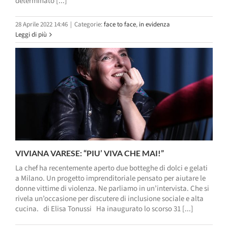
determinato [...]
28 Aprile 2022 14:46
|
Categorie:
face to face
,
in evidenza
Leggi di più
VIVIANA VARESE: “PIU’ VIVA CHE MAI!”
La chef ha recentemente aperto due botteghe di dolci e gelati
a Milano. Un progetto imprenditoriale pensato per aiutare le
donne vittime di violenza. Ne parliamo in un’intervista. Che si
rivela un’occasione per discutere di inclusione sociale e alta
cucina. di Elisa Tonussi Ha inaugurato lo scorso 31 [...]