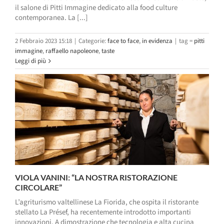
il salone di Pitti Immagine dedicato alla food culture
contemporanea. La [...]
2 Febbraio 2023 15:18
|
Categorie:
face to face
,
in evidenza
|
tag =
pitti
immagine
,
raffaello napoleone
,
taste
Leggi di più
VIOLA VANINI: “LA NOSTRA RISTORAZIONE
CIRCOLARE”
L’agriturismo valtellinese La Fiorida, che ospita il ristorante
stellato La Présef, ha recentemente introdotto importanti
innovazioni. A dimostrazione che tecnologia e alta cucina