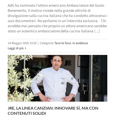
AdG ha nominato l’attore americano Ambasciatore del Gusto
Benemerito. Il motivo risiede nella grande attività di
divulgazione sulla cucina italiana che ha condotto attraverso i
suoi documentari. Ne parliamo in un’intervista esclusiva. Chi
avrebbe mai pensato che proprio un attore americano sarebbe
stato un autentico ambasciatore della cucina italiana [...]
14 Maggio 2026 14:20
|
Categorie:
face to face
,
in evidenza
Leggi di più
JRE, LA LINEA CANZIAN: INNOVARE SÌ, MA CON
CONTENUTI SOLIDI