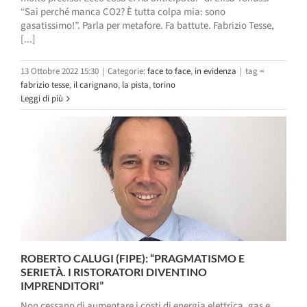
“Sai perché manca CO2? È tutta colpa mia: sono
gasatissimo!”. Parla per metafore. Fa battute. Fabrizio Tesse,
[...]
13 Ottobre 2022 15:30
|
Categorie:
face to face
,
in evidenza
|
tag =
fabrizio tesse
,
il carignano
,
la pista
,
torino
Leggi di più
ROBERTO CALUGI (FIPE): “PRAGMATISMO E
SERIETÀ. I RISTORATORI DIVENTINO
IMPRENDITORI”
Non cessano di aumentare i costi di energia elettrica, gas e