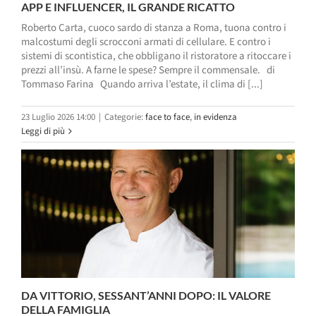
APP E INFLUENCER, IL GRANDE RICATTO
Roberto Carta, cuoco sardo di stanza a Roma, tuona contro i
malcostumi degli scrocconi armati di cellulare. E contro i
sistemi di scontistica, che obbligano il ristoratore a ritoccare i
prezzi all’insù. A farne le spese? Sempre il commensale. di
Tommaso Farina Quando arriva l’estate, il clima di [...]
23 Luglio 2026 14:00
|
Categorie:
face to face
,
in evidenza
Leggi di più
DA VITTORIO, SESSANT’ANNI DOPO: IL VALORE
DELLA FAMIGLIA