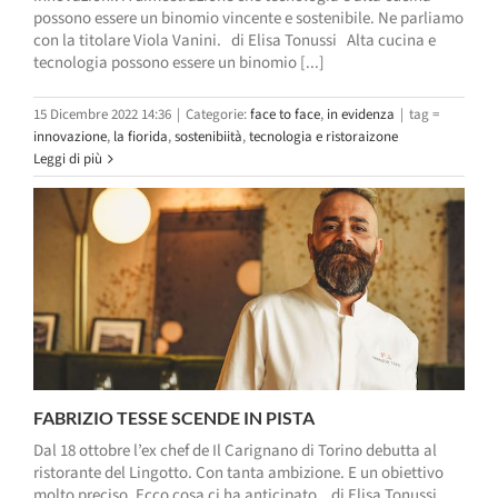
possono essere un binomio vincente e sostenibile. Ne parliamo
con la titolare Viola Vanini. di Elisa Tonussi Alta cucina e
tecnologia possono essere un binomio [...]
15 Dicembre 2022 14:36
|
Categorie:
face to face
,
in evidenza
|
tag =
innovazione
,
la fiorida
,
sostenibiità
,
tecnologia e ristoraizone
Leggi di più
FABRIZIO TESSE SCENDE IN PISTA
Dal 18 ottobre l’ex chef de Il Carignano di Torino debutta al
ristorante del Lingotto. Con tanta ambizione. E un obiettivo
molto preciso. Ecco cosa ci ha anticipato. di Elisa Tonussi