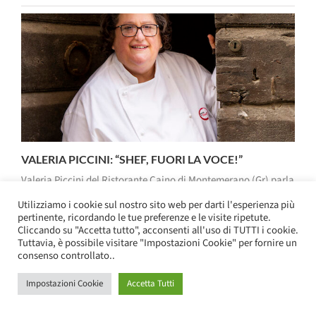
VALERIA PICCINI: “SHEF, FUORI LA VOCE!”
Valeria Piccini del Ristorante Caino di Montemerano (Gr) parla
di cuoche e di “retaggi del passato”. Ma anche della sua
Utilizziamo i cookie sul nostro sito web per darti l'esperienza più
Toscana e di cucina. E delle nuove leve, tra cui sembrano
pertinente, ricordando le tue preferenze e le visite ripetute.
esserci alcuni giovani parecchio promettenti. di Elisa Tonussi
Cliccando su "Accetta tutto", acconsenti all'uso di TUTTI i cookie.
Toscana Doc, da ben 43 anni, Valeria Piccini interpreta [...]
Tuttavia, è possibile visitare "Impostazioni Cookie" per fornire un
consenso controllato..
29 Luglio 2021 14:50
|
Categorie:
face to face
Leggi di più
Impostazioni Cookie
Accetta Tutti