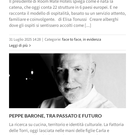
Il presidente di Room Mate Hotels spiega come è nata la
catena, che oggi conta 22 strutture in 6 paesi europei. E ne
racconta il modello di ospitalità, basato su un servizio attento,
familiare e coinvolgente. di Elisa Tonussi Creare alberghi
dove gli ospiti si sentissero accolti come [...]
31 Luglio 2025 14:28
|
Categorie:
face to face
,
in evidenza
Leggi di più
PEPPE BARONE, TRA PASSATO E FUTURO
La ricerca su cucina, territorio e identità culturale. La Fattoria
delle Torri, oggi lasciata nelle mani delle figlie Carla e