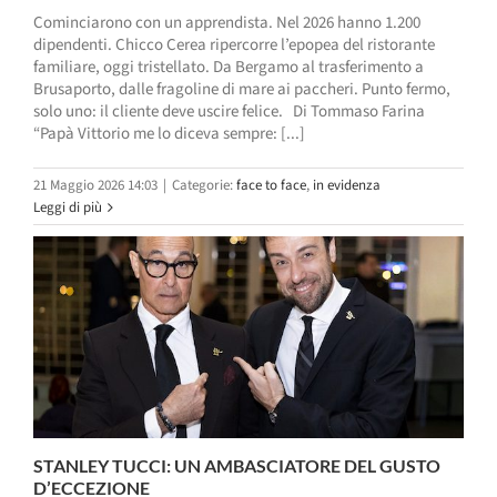
Cominciarono con un apprendista. Nel 2026 hanno 1.200
dipendenti. Chicco Cerea ripercorre l’epopea del ristorante
familiare, oggi tristellato. Da Bergamo al trasferimento a
Brusaporto, dalle fragoline di mare ai paccheri. Punto fermo,
solo uno: il cliente deve uscire felice. Di Tommaso Farina
“Papà Vittorio me lo diceva sempre: [...]
21 Maggio 2026 14:03
|
Categorie:
face to face
,
in evidenza
Leggi di più
STANLEY TUCCI: UN AMBASCIATORE DEL GUSTO
D’ECCEZIONE