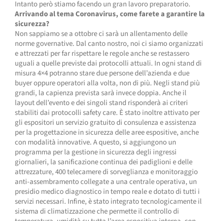
Intanto però stiamo facendo un gran lavoro preparatorio.
Arrivando al tema Coronavirus, come farete a garantire la
sicurezza?
Non sappiamo se a ottobre ci sarà un allentamento delle
norme governative. Dal canto nostro, noi ci siamo organizzati
e attrezzati per far rispettare le regole anche se restassero
uguali a quelle previste dai protocolli attuali. In ogni stand di
misura 4×4 potranno stare due persone dell’azienda e due
buyer oppure operatori alla volta, non di più. Negli stand più
grandi, la capienza prevista sarà invece doppia. Anche il
layout dell’evento e dei singoli stand risponderà ai criteri
stabiliti dai protocolli safety care. È stato inoltre attivato per
gli espositori un servizio gratuito di consulenza e assistenza
per la progettazione in sicurezza delle aree espositive, anche
con modalità innovative. A questo, si aggiungono un
programma per la gestione in sicurezza degli ingressi
giornalieri, la sanificazione continua dei padiglioni e delle
attrezzature, 400 telecamere di sorveglianza e monitoraggio
anti-assembramento collegate a una centrale operativa, un
presidio medico diagnostico in tempo reale e dotato di tutti i
servizi necessari. Infine, è stato integrato tecnologicamente il
sistema di climatizzazione che permette il controllo di