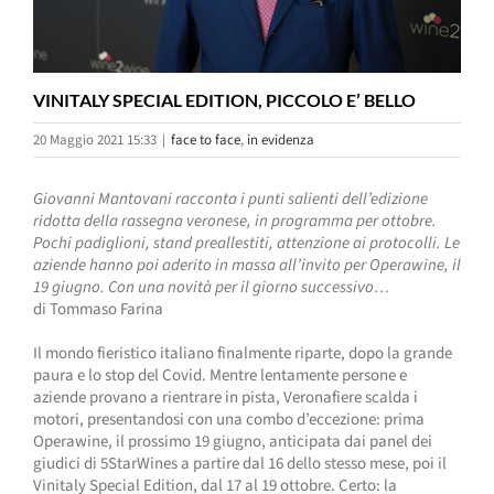
VINITALY SPECIAL EDITION, PICCOLO E’ BELLO
20 Maggio 2021 15:33
|
face to face
,
in evidenza
Giovanni Mantovani racconta i punti salienti dell’edizione
ridotta della rassegna veronese, in programma per ottobre.
Pochi padiglioni, stand preallestiti, attenzione ai protocolli. Le
aziende hanno poi aderito in massa all’invito per Operawine, il
19 giugno. Con una novità per il giorno successivo…
di Tommaso Farina
Il mondo fieristico italiano finalmente riparte, dopo la grande
paura e lo stop del Covid. Mentre lentamente persone e
aziende provano a rientrare in pista, Veronafiere scalda i
motori, presentandosi con una combo d’eccezione: prima
Operawine, il prossimo 19 giugno, anticipata dai panel dei
giudici di 5StarWines a partire dal 16 dello stesso mese, poi il
Vinitaly Special Edition, dal 17 al 19 ottobre. Certo: la