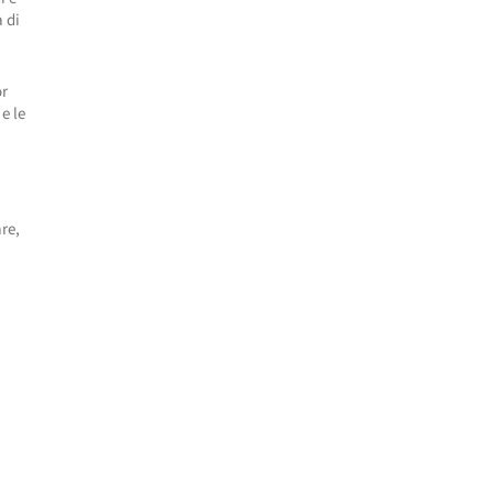
à di
r
e le
re,