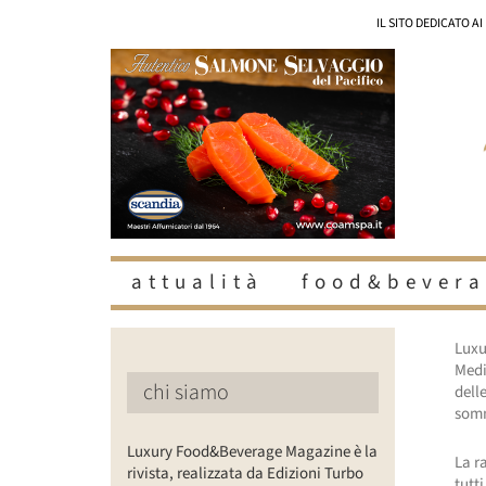
Salta
IL SITO DEDICATO A
al
contenuto
attualità
food&bevera
Luxu
Medi
chi siamo
delle
somm
Luxury Food&Beverage Magazine è la
La r
rivista, realizzata da Edizioni Turbo
tutt