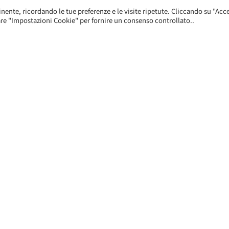
inente, ricordando le tue preferenze e le visite ripetute. Cliccando su "Acc
itare "Impostazioni Cookie" per fornire un consenso controllato..
EDIZIONI TURBO by
TESPI MEDIAGROUP
Corso della Resistenza, 2