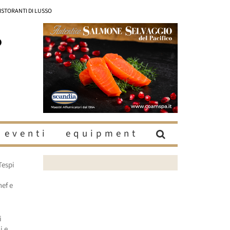
RISTORANTI DI LUSSO
eventi
equipment
Tespi
hef e
i
i e