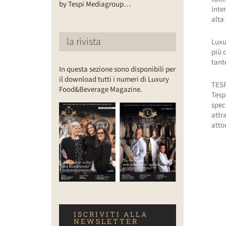
by Tespi Mediagroup…
inter
alta
la rivista
Luxu
più 
tante
In questa sezione sono disponibili per
il download tutti i numeri di Luxury
TES
Food&Beverage Magazine.
Tesp
spec
attr
atto
ISCRIVITI ALLA
NEWSLETTER