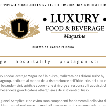
I RESPONSABILI ACQUISTI, CHEF E SOMMELIER DELLE GRANDI CATENE ALBERGHIERE E DEI 
ge
hospitality
protagonisti
ry Food&Beverage Magazine è la rivista, realizzata da Edizioni Turbo by 
agroup, dedicata al mondo della ristorazione e dell’hôtellerie, del cibo e
 bevande – vini, spirits e acque – che si rivolge ai responsabili acquisti, c
elier delle grandi catene alberghiere e dei ristoranti di lusso.
agione? Semplice: cibo e vino sono componenti fondamentali della vita d
i. Mangiare e bere bene è un modo di vivere per molti consumatori: italian