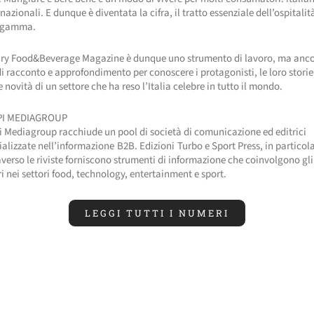
nazionali. E dunque è diventata la cifra, il tratto essenziale dell’ospitalit
 gamma.
ry Food&Beverage Magazine è dunque uno strumento di lavoro, ma anco
di racconto e approfondimento per conoscere i protagonisti, le loro storie 
 novità di un settore che ha reso l’Italia celebre in tutto il mondo.
PI MEDIAGROUP
i Mediagroup racchiude un pool di società di comunicazione ed editrici
ializzate nell’informazione B2B. Edizioni Turbo e Sport Press, in particola
averso le riviste forniscono strumenti di informazione che coinvolgono gli
ri nei settori food, technology, entertainment e sport.
LEGGI TUTTI I NUMERI