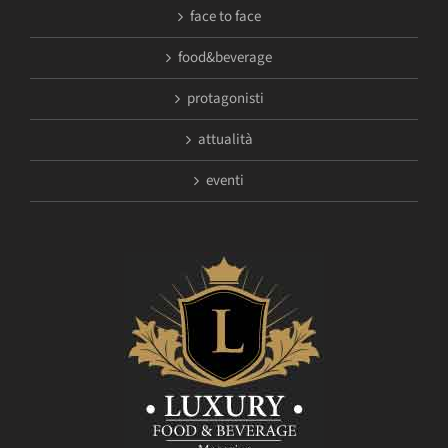
face to face
food&beverage
protagonisti
attualità
eventi