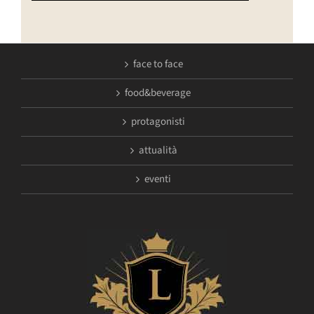
face to face
food&beverage
protagonisti
attualità
eventi