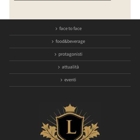
face to face
food&beverage
protagonisti
attualità
eventi