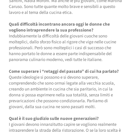
Santini, Nadia Moroni. Ma anche le più giovani, come Martina
Caruso. Sono tutte quante molto brave e sensibili a questo
lavoro e al tema della cucina etica.
Quali difficoltà incontrano ancora oggi le donne che
vogliono intraprendere la sua professione?
Indubbiamente la difficoltà delle giovani cuoche sono
molteplici, dallo sforzo fisico al rigore che vige nelle cucine
professionali. Però sono molteplici i casi di successo che
hanno portato le donne a essere parte indispensabile del
panorama culinario moderno, vedi tutte le italiane.
Come superare i “retaggi del passato” di cui ha parlato?
Queste ideologie si possono e si devono superare,
comprendendo che sono ormai legate alla vecchia scuola,
creando un ambiente in cucina che sia paritario, in cui la
donna si possa esprimere nella sua totalità, senza limiti e
prevaricazioni che possono condizionarla. Parliamo di
giovani, dalla sua cucina ne sono passati molti.
Qual è il suo giudizio sulle nuove generazioni?
I giovani devono innanzitutto capire se vogliono realmente
intraprendere la strada della ristorazione. O se la loro scelta è