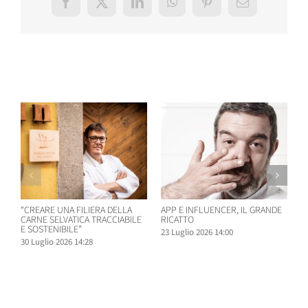
Facebook
X
LinkedIn
WhatsApp
Pinterest
Email
Post correlati
“CREARE UNA FILIERA DELLA
APP E INFLUENCER, IL GRANDE
D
CARNE SELVATICA TRACCIABILE
RICATTO
D
E SOSTENIBILE”
F
23 Luglio 2026 14:00
30 Luglio 2026 14:28
2