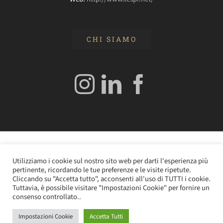
CHI SIAMO
© 2020 Edizioni Turbo by Tespi Mediagroup - Direttore:
Utilizziamo i cookie sul nostro sito web per darti l'esperienza più
Angelo Frigerio -
Cookie Policy
–
Privacy Policy
- P.IVA
pertinente, ricordando le tue preferenze e le visite ripetute.
0362610964
Cliccando su "Accetta tutto", acconsenti all'uso di TUTTI i cookie.
Tuttavia, è possibile visitare "Impostazioni Cookie" per fornire un
consenso controllato..
Impostazioni Cookie
Accetta Tutti
Instagram
LinkedIn
Facebook