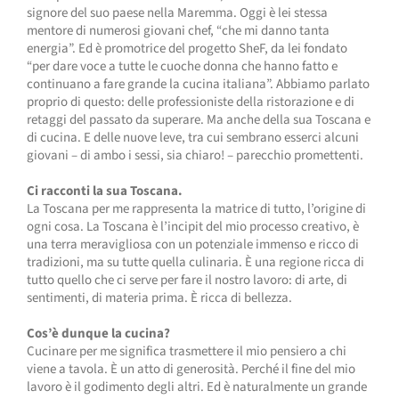
signore del suo paese nella Maremma. Oggi è lei stessa
mentore di numerosi giovani chef, “che mi danno tanta
energia”. Ed è promotrice del progetto SheF, da lei fondato
“per dare voce a tutte le cuoche donna che hanno fatto e
continuano a fare grande la cucina italiana”. Abbiamo parlato
proprio di questo: delle professioniste della ristorazione e di
retaggi del passato da superare. Ma anche della sua Toscana e
di cucina. E delle nuove leve, tra cui sembrano esserci alcuni
giovani – di ambo i sessi, sia chiaro! – parecchio promettenti.
Ci racconti la sua Toscana.
La Toscana per me rappresenta la matrice di tutto, l’origine di
ogni cosa. La Toscana è l’incipit del mio processo creativo, è
una terra meravigliosa con un potenziale immenso e ricco di
tradizioni, ma su tutte quella culinaria. È una regione ricca di
tutto quello che ci serve per fare il nostro lavoro: di arte, di
sentimenti, di materia prima. È ricca di bellezza.
Cos’è dunque la cucina?
Cucinare per me significa trasmettere il mio pensiero a chi
viene a tavola. È un atto di generosità. Perché il fine del mio
lavoro è il godimento degli altri. Ed è naturalmente un grande