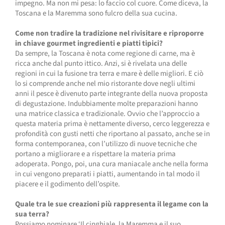
impegno. Ma non mi pesa: lo faccio col cuore. Come diceva, la
Toscana e la Maremma sono fulcro della sua cucina.
Come non tradire la tradizione nel rivisitare e riproporre
in chiave gourmet ingredienti e piatti tipici?
Da sempre, la Toscana è nota come regione di carne, ma è
ricca anche dal punto ittico. Anzi, si è rivelata una delle
regioni in cui la fusione tra terra e mare è delle migliori. E ciò
lo si comprende anche nel mio ristorante dove negli ultimi
anni il pesce è divenuto parte integrante della nuova proposta
di degustazione. Indubbiamente molte preparazioni hanno
una matrice classica e tradizionale. Ovvio che l’approccio a
questa materia prima è nettamente diverso, cerco leggerezza e
profondità con gusti netti che riportano al passato, anche se in
forma contemporanea, con l’utilizzo di nuove tecniche che
portano a migliorare e a rispettare la materia prima
adoperata. Pongo, poi, una cura maniacale anche nella forma
in cui vengono preparati i piatti, aumentando in tal modo il
piacere e il godimento dell’ospite.
Quale tra le sue creazioni più rappresenta il legame con la
sua terra?
Possiamo nominare ‘Il cinghiale, la Maremma e il suo