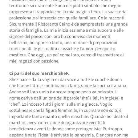
territorio’: sicuramente è uno dei piatti simbolo che meglio
rappresenta il rapporto con la mia magica terra. La sua storia
professionale si intreccia con quella familiare. Ce la racconti.
Sicuramente il Ristorante Caino è da sempre stata una grande
storia di famiglia. La mia inizia assieme a mia suocera e alle
signore del paese: con loro ho condiviso dei momenti
bellissimi, ho appreso tanto, una miriade di preparazioni
tradizionali, le gestualità classiche e l’amore per questo
mestiere. Che oggi, un po’ come loro, cerco di trasmettere ai
miei ragazzi con passione.
Ci parli del suo marchio SheF.
SheF nasce dalla voglia di dar voce a tutte le cuoche donna
che hanno fatto e continuano a fare grande la cucina italiana.
Anche se il loro ruolo è ancora troppo poco valorizzato. Il
nome deriva dall’unione delle parole ‘she’ (‘lei’, in inglese) e
‘chef’. Lo indosso tutti i giorni sulla mia giacca. Voglio
sottolineare che la figura femminile, in cucina e non solo, è
importante tanto quanto quella maschile. Quando ho ideato il
marchio, avevo intenzione di organizzare eventi di
beneficienza aventi le donne come protagoniste. Purtroppo,
appena è nata l’idea, è arrivata la pandemia. E ancora non me