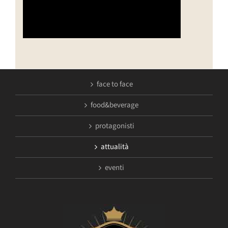
face to face
food&beverage
protagonisti
attualità
eventi