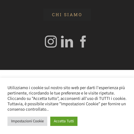
CHI SIAMO
© 2020 Edizioni Turbo by Tespi Mediagroup - Direttore:
Utilizziamo i cookie sul nostro sito web per darti l'esperienza più
Angelo Frigerio -
Cookie Policy
–
Privacy Policy
- P.IVA
pertinente, ricordando le tue preferenze e le visite ripetute.
0362610964
Cliccando su "Accetta tutto", acconsenti all'uso di TUTTI i cookie.
Tuttavia, è possibile visitare "Impostazioni Cookie" per fornire un
consenso controllato..
Impostazioni Cookie
Accetta Tutti
Instagram
LinkedIn
Facebook