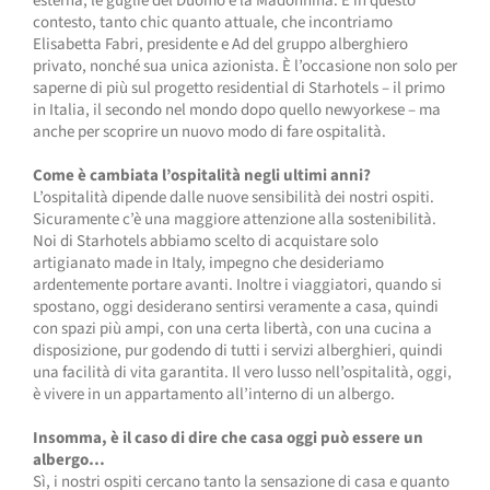
esterna, le guglie del Duomo e la Madonnina. È in questo
contesto, tanto chic quanto attuale, che incontriamo
Elisabetta Fabri, presidente e Ad del gruppo alberghiero
privato, nonché sua unica azionista. È l’occasione non solo per
saperne di più sul progetto residential di Starhotels – il primo
in Italia, il secondo nel mondo dopo quello newyorkese – ma
anche per scoprire un nuovo modo di fare ospitalità.
Come è cambiata l’ospitalità negli ultimi anni?
L’ospitalità dipende dalle nuove sensibilità dei nostri ospiti.
Sicuramente c’è una maggiore attenzione alla sostenibilità.
Noi di Starhotels abbiamo scelto di acquistare solo
artigianato made in Italy, impegno che desideriamo
ardentemente portare avanti. Inoltre i viaggiatori, quando si
spostano, oggi desiderano sentirsi veramente a casa, quindi
con spazi più ampi, con una certa libertà, con una cucina a
disposizione, pur godendo di tutti i servizi alberghieri, quindi
una facilità di vita garantita. Il vero lusso nell’ospitalità, oggi,
è vivere in un appartamento all’interno di un albergo.
Insomma, è il caso di dire che casa oggi può essere un
albergo…
Sì, i nostri ospiti cercano tanto la sensazione di casa e quanto