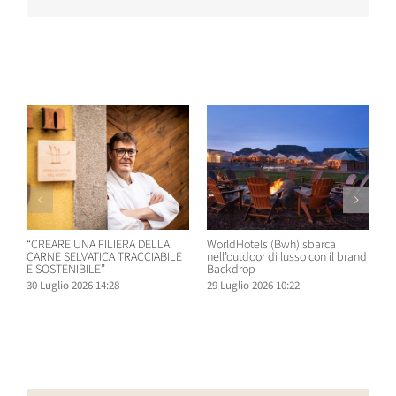
Post correlati
“CREARE UNA FILIERA DELLA
WorldHotels (Bwh) sbarca
A
CARNE SELVATICA TRACCIABILE
nell’outdoor di lusso con il brand
n
E SOSTENIBILE”
Backdrop
R
30 Luglio 2026 14:28
29 Luglio 2026 10:22
2