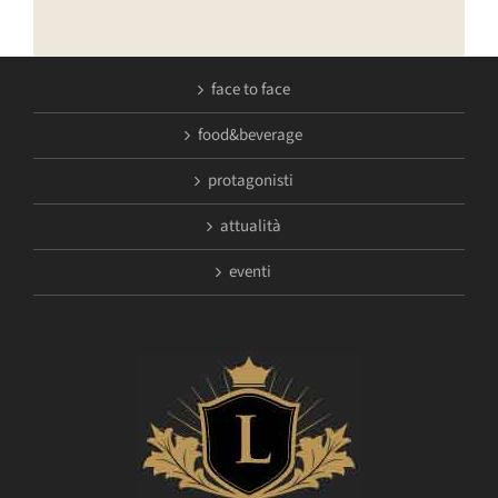
face to face
food&beverage
protagonisti
attualità
eventi