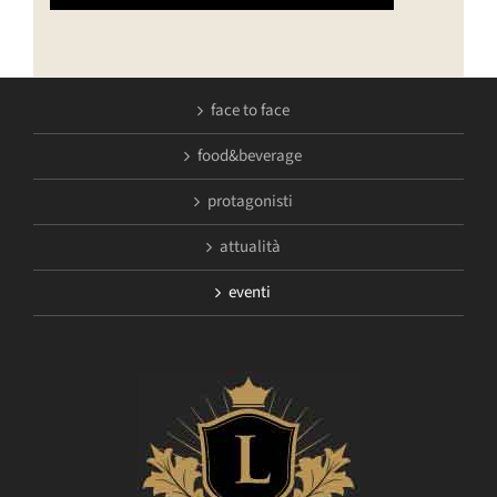
face to face
food&beverage
protagonisti
attualità
eventi