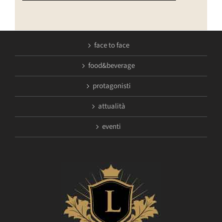
face to face
food&beverage
protagonisti
attualità
eventi