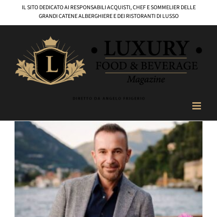
Salta
IL SITO DEDICATO AI RESPONSABILI ACQUISTI, CHEF E SOMMELIER DELLE
al
GRANDI CATENE ALBERGHIERE E DEI RISTORANTI DI LUSSO
contenuto