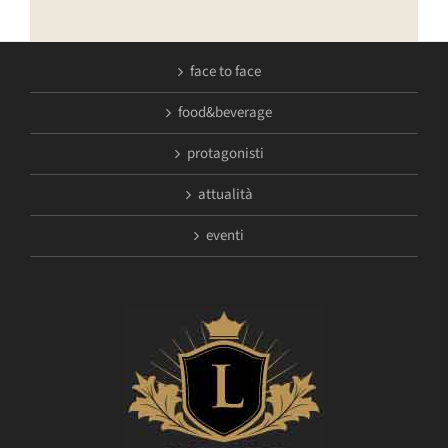
face to face
food&beverage
protagonisti
attualità
eventi