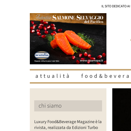
Salta
IL SITO DEDICATO A
al
contenuto
attualità
food&bevera
Ingrandisc
immagine
chi siamo
Luxury Food&Beverage Magazine è la
rivista, realizzata da Edizioni Turbo