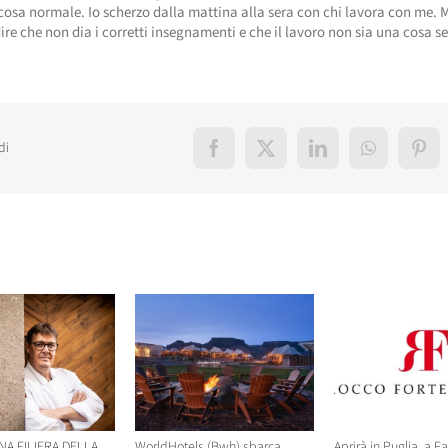
cosa normale. Io scherzo dalla mattina alla sera con chi lavora con me.
ire che non dia i corretti insegnamenti e che il lavoro non sia una cosa se
di
Facebook
X
LinkedIn
WhatsApp
Pint
elati
NA FILIERA DELLA
WorldHotels (Bwh) sbarca
Aprirà in Puglia, a F