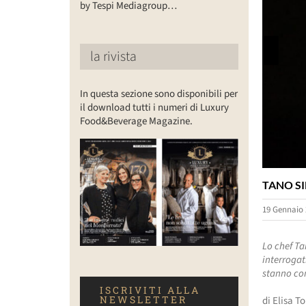
by Tespi Mediagroup…
la rivista
In questa sezione sono disponibili per
il download tutti i numeri di Luxury
Food&Beverage Magazine.
TANO S
19 Gennaio 
Lo chef Ta
interrogati
stanno co
ISCRIVITI ALLA
NEWSLETTER
di Elisa T