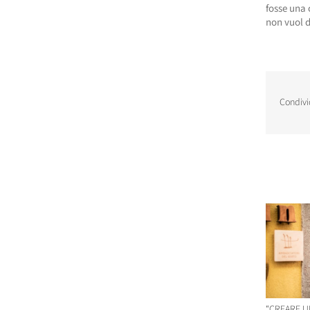
fosse una 
non vuol d
Condivi
Post corr
“CREARE U