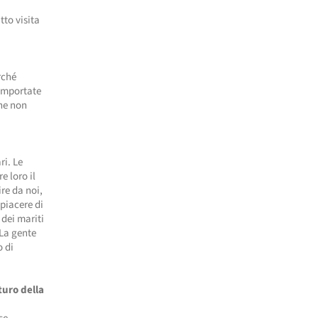
tto visita
rché
comportate
che non
ri. Le
e loro il
re da noi,
piacere di
 dei mariti
 La gente
o di
turo della