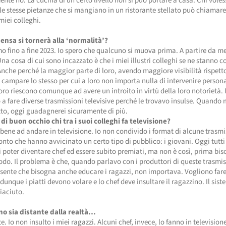
nte no. La cucina di un certo livello non si può portare a casa. Chi voles
e stesse pietanze che si mangiano in un ristorante stellato può chiamar
 miei colleghi.
nsa si tornerà alla ‘normalità’?
 fino a fine 2023. Io spero che qualcuno si muova prima. A partire da m
na cosa di cui sono incazzato è che i miei illustri colleghi se ne stanno c
nche perché la maggior parte di loro, avendo maggiore visibilità rispett
 campare lo stesso per cui a loro non importa nulla di intervenire perso
loro riescono comunque ad avere un introito in virtù della loro notorietà. 
 a fare diverse trasmissioni televisive perché le trovavo insulse. Quando 
atto, oggi guadagnerei sicuramente di più.
i buon occhio chi tra i suoi colleghi fa televisione?
bene ad andare in televisione. Io non condivido i format di alcune trasmi
nto che hanno avvicinato un certo tipo di pubblico: i giovani. Oggi tutti 
 poter diventare chef ed essere subito premiati, ma non è così, prima bi
odo. Il problema è che, quando parlavo con i produttori di queste trasmis
sente che bisogna anche educare i ragazzi, non importava. Vogliono far
dunque i piatti devono volare e lo chef deve insultare il ragazzino. Il sis
iaciuto.
o sia distante dalla realtà…
. Io non insulto i miei ragazzi. Alcuni chef, invece, lo fanno in televisio