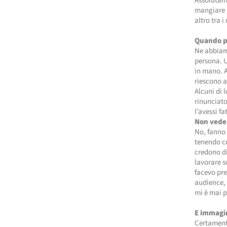
Assolutame
mangiare l
altro tra i
Quando pe
Ne abbiamo
persona. U
in mano. A
riescono a
Alcuni di 
rinunciato
l’avessi f
Non vede d
No, fanno 
tenendo co
credono di
lavorare s
facevo pre
audience, 
mi è mai p
E immagin
Certamente