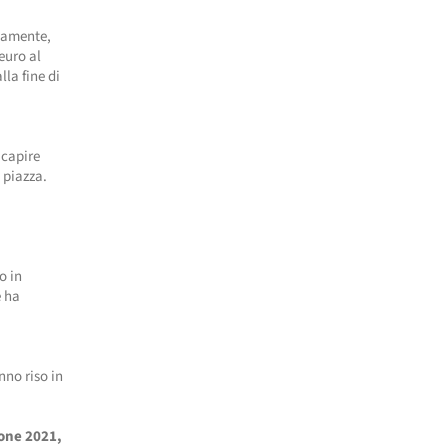
anamente,
euro al
la fine di
 capire
 piazza.
o in
e ha
nno riso in
one 2021,