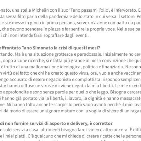
ato, una stella Michelin con il suo ‘Tano passami l’olio’, è infervorato. E
ta senza filtri parla della pandemia e dello stato in cui versa il settore. Pe
che si è messo in gioco in prima persona, serve un’azione compatta da parte
i, che devono scendere in piazza e far sentire la propria voce. Nelle sue pa
i chi non intende farsi sopraffare dagli eventi.
ffrontato Tano Simonato la crisi di questi mesi?
tando. Ma è una situazione grottesca e paradossale. Inizialmente ho cer
i, dopo alcune ricerche, si è fatta più grande in me la convinzione che qu
 è frutto di una malformazione ideologica, politica e finanziaria. Ne son
in virtù del fatto che chi ha creato questo virus, ora, vuole anche vaccinar
ngo accusato di essere negazionista e complottista, rispondo semplice
sta: hanno diffuso un virus e mi viene negata la mia libertà. Le mie ricer
o approfondite e sono senza parole per quello che leggo. Bisogna cercare
ci hanno già portato via la libertà, il lavoro, la dignità e hanno massacrat
ne. Mi hanno tolto anche le scarpe! Io però vado avanti perché il mio lav
mi dà modo di essere un signore maturo con la voglia di vivere di un raga
di non fornire servizi di asporto e delivery, è corretto?
io solo servizi a casa, altrimenti bisogna fare i video e altro ancora. È diffi
 i miei piatti. C’è qualcuno che mi chiede di creare ricette che le perso