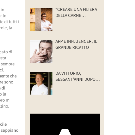
“CREARE UNA FILIERA
 in
DELLA CARNE
r lo
SELVATICA
 di tutti i
TRACCIABILE E
role, la
SOSTENIBILE”
APP E INFLUENCER, IL
GRANDE RICATTO
cato di
esta
o sempre
ci.
DA VITTORIO,
mente che
SESSANT’ANNI DOPO:
che sono
IL VALORE DELLA
 di
FAMIGLIA
o la
oro mi
zzino.
cile
ne sappiano