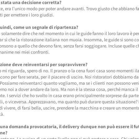
 stata una decisione corretta?
, era l’unico modo per poter andare avanti. Trovo giusto che abbiano fa
ti per emettere i loro giudizi.
quindi, come un segnale di ripartenza?
 solamente dire che nel momento in cui le guide fanno il loro lavoro è pe
ar sì che la ristorazione italiana non muoia. Insomma, le guide si sono 
nsono a quello che devono fare, senza farsi soggiogare. Incluse quelle 
anime nei miei confronti.
azione deve reinventarsi per sopravvivere?
 mi riguarda, spero di no. Il pranzo o la cena fuori casa sono momenti ila
cono per fare serata, per il piacere di uscire. Noi ristoratori dobbiamo dar
ossiamo reinventarci quanto vogliamo, ma se i clienti non possono veni
emo noi a dover andare da loro. Ma non è la stessa cosa, perché manca il 
te. I servizi che ho svolto in casa erano principalmente sorprese da parte
li, o viceversa. Apprezzavano, ma quanto può durare questa situazione?
di vivere, di farsi bella, uscire, prendere la macchina e creare un moment
tà.
una domanda provocatoria, il delivery dunque non può essere il fu
one?