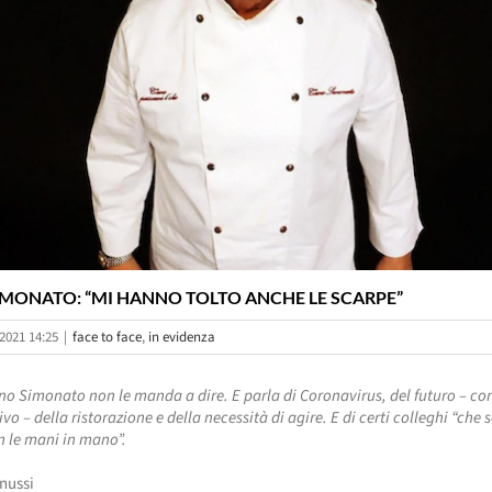
IMONATO: “MI HANNO TOLTO ANCHE LE SCARPE”
2021 14:25
|
face to face
,
in evidenza
no Simonato non le manda a dire. E parla di Coronavirus, del futuro – con
vo – della ristorazione e della necessità di agire. E di certi colleghi “che 
n le mani in mano”.
onussi