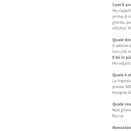
Com’è and
Ho riapert
prima di r
giorno, po
ottobre. P
Quale dev
Il settore
loro che n
E lei in 
Ho organi
Quale è st
La rispost
piazza 500
bisogno di
Quale rea
Non gliene
faccia.
Nonostant