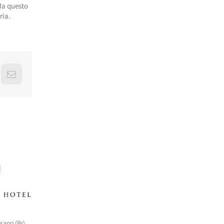
 Ma questo
ria.
erest
Email
asano (Br),
“CREARE UNA FILIERA DELLA
WorldHotels (Bwh) sbarca