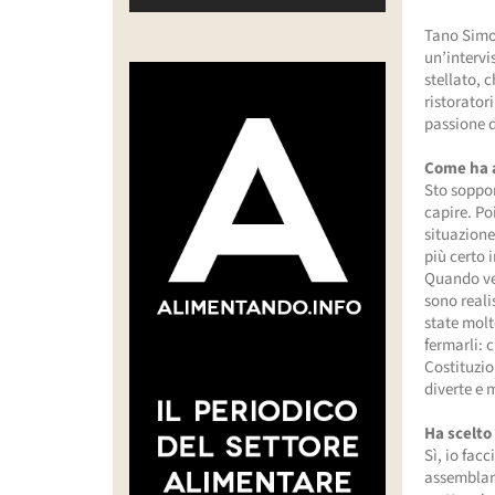
Tano Simon
un’intervis
stellato, 
ristorator
passione d
Come ha a
Sto soppor
capire. Po
situazione
più certo 
Quando ve
sono reali
state molt
fermarli: 
Costituzio
diverte e 
Ha scelto 
Sì, io facc
assemblare