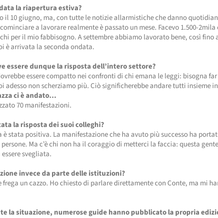
ata la riapertura estiva?
o il 10 giugno, ma, con tutte le notizie allarmistiche che danno quotidi
icominciare a lavorare realmente è passato un mese. Facevo 1.500-2mila 
chi per il mio fabbisogno. A settembre abbiamo lavorato bene, così fino al
oi è arrivata la seconda ondata.
e essere dunque la risposta dell’intero settore?
 dovrebbe essere compatto nei confronti di chi emana le leggi: bisogna far
oi adesso non scherziamo più. Ciò significherebbe andare tutti insieme in
piazza ci è andato…
zzato 70 manifestazioni.
ata la risposta dei suoi colleghi?
a è stata positiva. La manifestazione che ha avuto più successo ha portat
 persone. Ma c’è chi non ha il coraggio di metterci la faccia: questa gent
 essere svegliata.
zione invece da parte delle istituzioni?
 frega un cazzo. Ho chiesto di parlare direttamente con Conte, ma mi ha
e la situazione, numerose guide hanno pubblicato la propria edizi