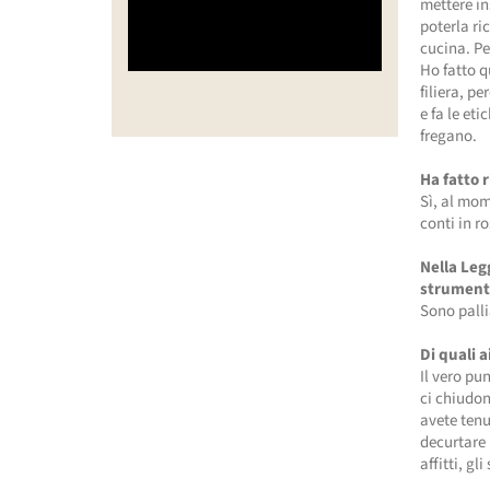
mettere in
poterla ri
cucina. Pe
Ho fatto q
filiera, p
e fa le et
fregano.
Ha fatto r
Sì, al mom
conti in r
Nella Leg
strumenta
Sono palli
Di quali 
Il vero pu
ci chiudo
avete ten
decurtare 
affitti, g