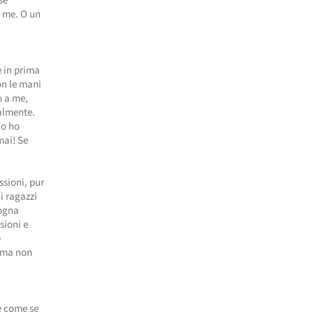
se
e me. O un
e in prima
on le mani
o a me,
nalmente.
Io ho
mai! Se
ssioni, pur
i ragazzi
sogna
sioni e
e
tema non
ne come se