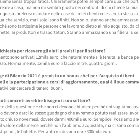
sieme senza troppa fatica. Chiaramente potrei semplificare qualche port
creare a casa, ma non mi sembra giusto nei confronti di chi chiede la mia
r questo preferisco andare nelle case dei miei clienti ed essere io stesso a
ualche servizio, ma i soldi sono finiti. Non solo, stanno anche ammazzan
erché sono tantissime le persone che lavorano dietro al mio acquisto, da 
ichette, ai produttori e trasportatori. Stanno ammazzando una filiera. E se
ichiesta per ricevere gli aiuti previsti per il settore?
ento sono arrivati 12mila euro, che naturalmente si è tenuta la banca pe
osso. Normalmente, 12mila euro li faccio in tre, quattro giorni.
ge di Bilancio 2021 è previsto un bonus chef per l’acquisto di beni
li e la partecipazione a corsi di aggiornamento, qual è il suo com
ativi per cercare di tenerci buoni.
aiuti concreti avrebbe bisogno il suo settore?
nto della questione è che non ci devono chiudere perché noi vogliamo lav
no devono darci lo stesso guadagno che avremmo potuto realizzare lavo
uto chiuso nove mesi: dovete darmi 400mila euro. Semplice. Possiamo an
il valore della merce perché non l’abbiamo acquistata, ma ci sono comu
li stipendi, le bollette. Pertanto mi devono dare 300mila euro.