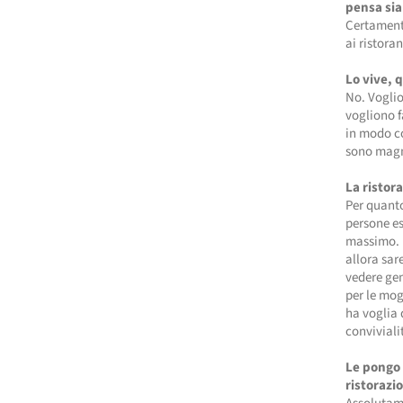
pensa sia
Certamente
ai ristoran
Lo vive, 
No. Voglio
vogliono f
in modo co
sono magn
La ristor
Per quanto
persone es
massimo. P
allora sar
vedere gen
per le mog
ha voglia 
conviviali
Le pongo 
ristorazi