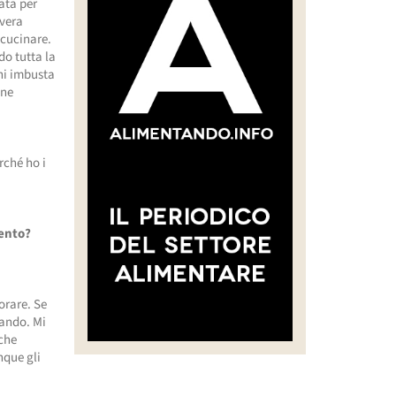
ata per
 vera
 cucinare.
do tutta la
chi imbusta
 ne
rché ho i
mento?
orare. Se
rando. Mi
che
nque gli