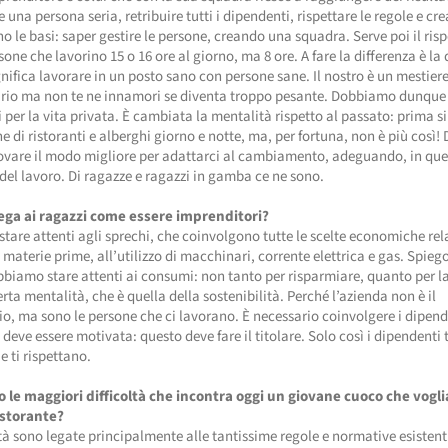
e una persona seria, retribuire tutti i dipendenti, rispettare le regole e crea
o le basi: saper gestire le persone, creando una squadra. Serve poi il ris
sone che lavorino 15 o 16 ore al giorno, ma 8 ore. A fare la differenza è la 
gnifica lavorare in un posto sano con persone sane. Il nostro è un mestier
ario ma non te ne innamori se diventa troppo pesante. Dobbiamo dunque
i per la vita privata. È cambiata la mentalità rispetto al passato: prima s
ne di ristoranti e alberghi giorno e notte, ma, per fortuna, non è più così
ovare il modo migliore per adattarci al cambiamento, adeguando, in que
 del lavoro. Di ragazze e ragazzi in gamba ce ne sono.
ga ai ragazzi come essere imprenditori?
stare attenti agli sprechi, che coinvolgono tutte le scelte economiche rel
le materie prime, all’utilizzo di macchinari, corrente elettrica e gas. Spieg
biamo stare attenti ai consumi: non tanto per risparmiare, quanto per l
rta mentalità, che è quella della sostenibilità. Perché l’azienda non è il
io, ma sono le persone che ci lavorano. È necessario coinvolgere i dipend
 deve essere motivata: questo deve fare il titolare. Solo così i dipendenti t
e ti rispettano.
o le maggiori difficoltà che incontra oggi un giovane cuoco che voglia
istorante?
ltà sono legate principalmente alle tantissime regole e normative esistenti