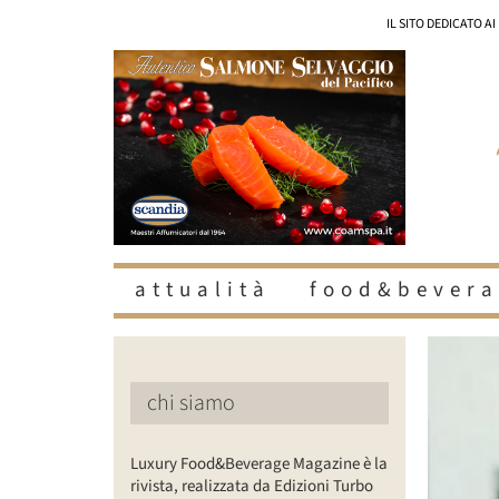
Salta
IL SITO DEDICATO A
al
contenuto
attualità
food&bevera
Ingrandisc
immagine
chi siamo
Luxury Food&Beverage Magazine è la
rivista, realizzata da Edizioni Turbo