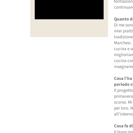
formazione
continuar
Quanto di
Di me sono
miei piatt
tradizione
Marchesi. 
cucina e s
miglioria
cucina con
insegname
Cosa l’ha
periodo s
Il progett
primavera 
scorso. Mi
per loro.
all’intern
Cosa fa 
Il buon im