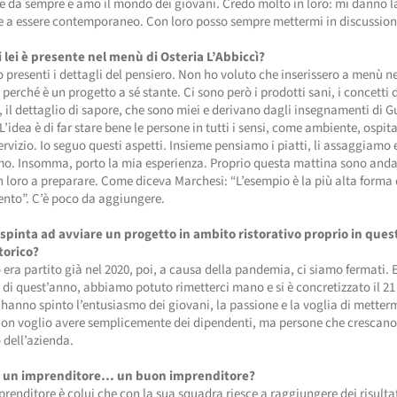
 da sempre e amo il mondo dei giovani. Credo molto in loro: mi danno l
e a essere contemporaneo. Con loro posso sempre mettermi in discussion
 lei è presente nel menù di Osteria L’Abbiccì?
 presenti i dettagli del pensiero. Non ho voluto che inserissero a menù n
i perché è un progetto a sé stante. Ci sono però i prodotti sani, i concetti 
, il dettaglio di sapore, che sono miei e derivano dagli insegnamenti di G
L’idea è di far stare bene le persone in tutti i sensi, come ambiente, ospita
ervizio. Io seguo questi aspetti. Insieme pensiamo i piatti, li assaggiamo e
mo. Insomma, porto la mia esperienza. Proprio questa mattina sono anda
 loro a preparare. Come diceva Marchesi: “L’esempio è la più alta forma 
nto”. C’è poco da aggiungere.
 spinta ad avviare un progetto in ambito ristorativo proprio in ques
torico?
o era partito già nel 2020, poi, a causa della pandemia, ci siamo fermati. E
di quest’anno, abbiamo potuto rimetterci mano e si è concretizzato il 2
 hanno spinto l’entusiasmo dei giovani, la passione e la voglia di metter
 Non voglio avere semplicemente dei dipendenti, ma persone che crescan
o dell’azienda.
di un imprenditore… un buon imprenditore?
prenditore è colui che con la sua squadra riesce a raggiungere dei risultat