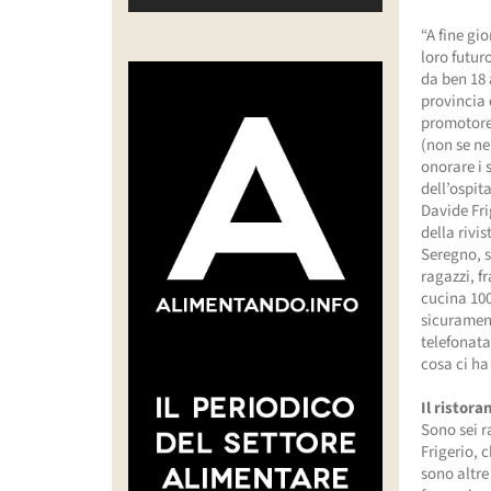
“A fine gi
loro futur
da ben 18 
provincia 
promotore
(non se ne
onorare i 
dell’ospita
Davide Fri
della rivis
Seregno, s
ragazzi, f
cucina 100
sicurament
telefonata
cosa ci ha
Il ristora
Sono sei r
Frigerio, 
sono altre