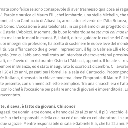
ornata sono felice se sono consapevole di aver trasmesso qualcosa ai ragaz
o”. Parole e musica di Mauro Elli, chef lombardo, una stella Michelin, che
anni, al suo Cantuccio di Albavilla, arroccato nel verde dell’Alta Brianza,
di Como. L’occasione è una telefonata, in cui parliamo di un progetto di c
: Osteria L’Abbiccì. Insomma, da buon lombardo
se ne sta mai coi man 
 sta mai con le mani in mano). E, infatti, oltre a guidare le cucine del Ca
suoi impegni da professore, ha scelto di sostenere le nuove leve del mond
lità. Sta affiancando due giovani imprenditori, il figlio Gabriele Elli e lo 
gerio (con cui abbiamo realizzato un’intervista che troverete sul pross
ta!), nell’avvio di un ristorante: Osteria L’Abbiccì, appunto. Il locale si tro
empre in Brianza, ed è stato inaugurato lo scorso 21 dicembre. Ci lavora
ra i 20 e i 29 anni, passati per i fornelli e la sala del Cantuccio. Propongo
% italiana, ripensata in chiave moderna, dove l’impronta di Mauro Elli è
e presente, con un menù schietto e semplice. Tra una chiacchiera e l’altr
 con lo chef è l’occasione per parlare anche di giovani e imprenditoria. 
 raccontato.
nte, diceva, è fatto da giovani. Chi sono?
agazzi, tre uomini e tre donne, e hanno dai 20 ai 29 anni. Il più ‘vecchio’ 
che è lo chef responsabile della cucina ed è un mio ex collaboratore. In cu
 due ragazze. Mentre responsabile di sala è Gabriele Elli, che ha 22 anni. 