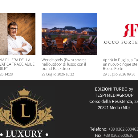
elati
NA FILIERA DELLA
WorldHotels (Bwh) sbarca
Aprirà in Puglia, a F
VATICA TRACCIABILE
nell’outdoor di lusso con il
un nuovo cinque ste
ILE”
brand Backdrop
Rocco Forte
26 14:28
29 Luglio 2026 10:22
29 Luglio 2026 09:30
EDIZIONI TURBO by
TESPI MEDIAGROUP
Corso della Resistenza, 2
20821 Meda (Mb)
Telefono:
+39 0362 60046
Fax:
+39 0362 600616