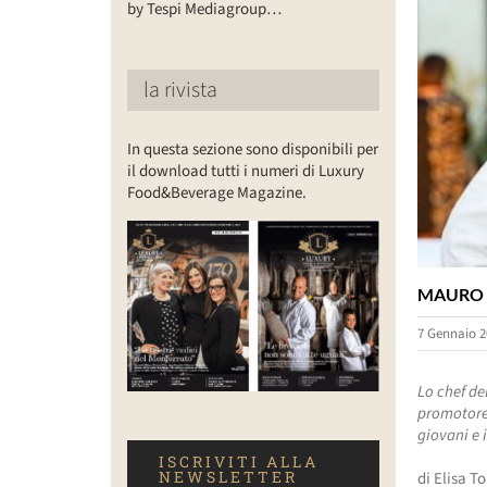
by Tespi Mediagroup…
la rivista
In questa sezione sono disponibili per
il download tutti i numeri di Luxury
Food&Beverage Magazine.
MAURO E
7 Gennaio 2
Lo chef de
promotore:
giovani e 
ISCRIVITI ALLA
NEWSLETTER
di Elisa T