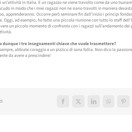
i un’attività in Italia. E un ragazzo ne viene travolto come da uno tsunam
 scudo in modo che i miei ragazzi non ne siano travolti in maniera devasta
po, apprenderanno. Occorre però seminare fin dall’inizio i principi fonda
. Oggi, ad esempio, ho fatto una piccola riunione con tutto lo staff dell’
vere un piccolo momento di confronto con i ragazzi sull’andamento dei 
ttività.
o dunque i tre insegnamenti chiave che vuole trasmettere?
sempre, abbiate coraggio e un pizzico di sana follia. Non dico la passion
ente da avere a prescindere!
di
Facebook
X
LinkedIn
WhatsApp
Pint