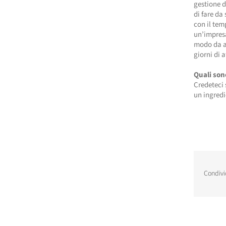
gestione d
di fare da
con il tem
un’impresa
modo da a
giorni di a
Quali son
Credeteci 
un ingredi
Condivi