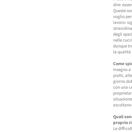
dire: esser
Queste son
voglio per
lavoro: si
straordin
degli spaz
nelle cuci
dunque tr
la qualità
Come spie
Insegno a 
piatti, al
giorno dob
con una ce
proprietar
situazione
ascoltano 
Quali son
proprio r
Le diffico