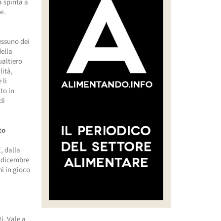
a spinta a
e.
essuno dei
della
ualtiero
lità,
 li
to in
di
to
, dalla
1 dicembre
mi in gioco
o
i. Vale a