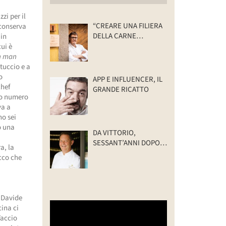
zi per il
“CREARE UNA FILIERA
 conserva
DELLA CARNE
 in
SELVATICA
ui è
TRACCIABILE E
in man
SOSTENIBILE”
ntuccio e a
o
APP E INFLUENCER, IL
chef
GRANDE RICATTO
imo numero
va a
no sei
no una
DA VITTORIO,
SESSANT’ANNI DOPO:
a, la
IL VALORE DELLA
Ecco che
FAMIGLIA
è Davide
cina ci
Faccio