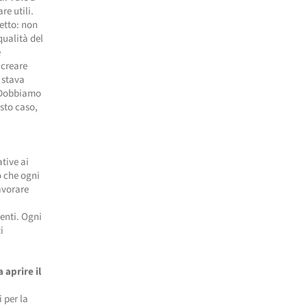
re utili.
petto: non
qualità del
e
 creare
i stava
! Dobbiamo
sto caso,
ative ai
o che ogni
avorare
enti. Ogni
i
 aprire il
 per la