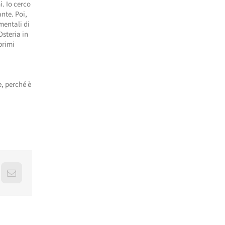
i. Io cerco
nte. Poi,
mentali di
Osteria in
primi
e, perché è
erest
Email