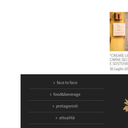
Post corr
“CREARE U
CARNE SEL
E SOSTENIB
30 Luglio 20
face to face
food&beverage
protagonisti
attualità