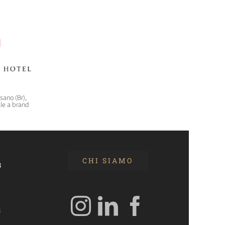
asano (Br),
“CREARE UNA FILIERA DELLA
WorldHotels (Bwh) sbarca
lle a brand
CARNE SELVATICA TRACCIABILE
nell’outdoor di lusso con il
E SOSTENIBILE”
brand Backdrop
30 Luglio 2026 14:28
29 Luglio 2026 10:22
CHI SIAMO
3
3