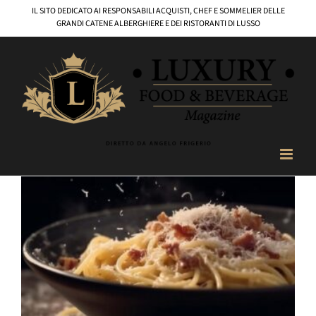
Salta
IL SITO DEDICATO AI RESPONSABILI ACQUISTI, CHEF E SOMMELIER DELLE
al
GRANDI CATENE ALBERGHIERE E DEI RISTORANTI DI LUSSO
contenuto