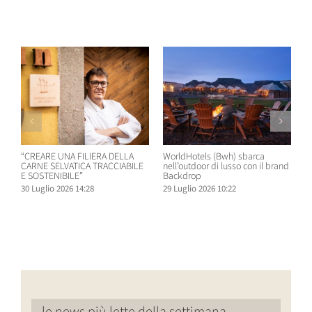
Post correlati
“CREARE UNA FILIERA DELLA
WorldHotels (Bwh) sbarca
A
CARNE SELVATICA TRACCIABILE
nell’outdoor di lusso con il brand
n
E SOSTENIBILE”
Backdrop
R
30 Luglio 2026 14:28
29 Luglio 2026 10:22
2