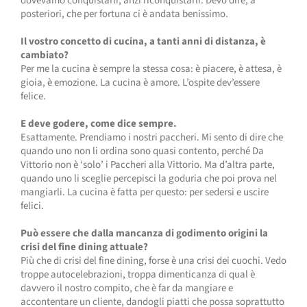
dovevamo conquistarli, anzi riconquistarli. Devo dire, a
posteriori, che per fortuna ci è andata benissimo.
Il vostro concetto di cucina, a tanti anni di distanza, è
cambiato?
Per me la cucina è sempre la stessa cosa: è piacere, è attesa, è
gioia, è emozione. La cucina è amore. L’ospite dev’essere
felice.
E deve godere, come dice sempre.
Esattamente. Prendiamo i nostri paccheri. Mi sento di dire che
quando uno non li ordina sono quasi contento, perché Da
Vittorio non è ‘solo’ i Paccheri alla Vittorio. Ma d’altra parte,
quando uno li sceglie percepisci la goduria che poi prova nel
mangiarli. La cucina è fatta per questo: per sedersi e uscire
felici.
Può essere che dalla mancanza di godimento origini la
crisi del fine dining attuale?
Più che di crisi del fine dining, forse è una crisi dei cuochi. Vedo
troppe autocelebrazioni, troppa dimenticanza di qual è
davvero il nostro compito, che è far da mangiare e
accontentare un cliente, dandogli piatti che possa soprattutto