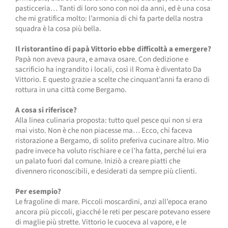
pasticceria… Tanti di loro sono con noi da anni, ed è una cosa
che mi gratifica molto: l’armonia di chi fa parte della nostra
squadra è la cosa più bella.
Il ristorantino di papà Vittorio ebbe difficoltà a emergere?
Papà non aveva paura, e amava osare. Con dedizione e
sacrificio ha ingrandito i locali, così il Roma è diventato Da
Vittorio. E questo grazie a scelte che cinquant’anni fa erano di
rottura in una città come Bergamo.
A cosa si riferisce?
Alla linea culinaria proposta: tutto quel pesce qui non si era
mai visto. Non è che non piacesse ma… Ecco, chi faceva
ristorazione a Bergamo, di solito preferiva cucinare altro. Mio
padre invece ha voluto rischiare e ce l’ha fatta, perché lui era
un palato fuori dal comune. Iniziò a creare piatti che
divennero riconoscibili, e desiderati da sempre più clienti.
Per esempio?
Le fragoline di mare. Piccoli moscardini, anzi all’epoca erano
ancora più piccoli, giacché le reti per pescare potevano essere
di maglie più strette. Vittorio le cuoceva al vapore, e le