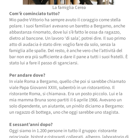
La famiglia Cerea
Com’è cominciato tutto?
Mio padre Vittorio ha sempre avuto il coraggio come stella
polare. I suoi familiari avevano un baretto a Bergamo, anche
abbastanza rinomato, dove lui s’è fatto le ossa da ragazzo,
dietro al bancone. Un lavoro ‘di sala’, potrei dire. Il suo primo
atto di audacia è stato dire: voglio fare da solo, senza la
famiglia alle spalle. Del resto, è anche vero che l’attività del
bar non era più sufficiente a dare il pane a tutti i suoi fratelli. È
stato lui a fare il passo di sganciarsi.
Per andare dove?
In viale Roma a Bergamo, quello che poi si sarebbe chiamato
viale Papa Giovanni XXIII, subentrò in un ristorantino. Il
ristorante Roma, si chiamava. Era un posto piccolo. Lui e la
mia mamma Bruna sono partiti il 6 aprile 1966. Avevano un
solo dipendente, un aiutante, un
pinèla
diciamo a Bergamo:
un ragazzo di bottega, uno che oggi sarebbe uno stagista.
E sessant’anni dopo?
Oggi siamo in 1.200 persone in tutto il gruppo: ristorante
principale, bistrot e ristoranti collegati, albergo, laboratorio di