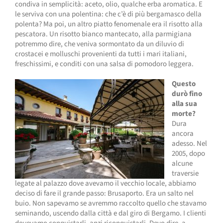
condiva in semplicità: aceto, olio, qualche erba aromatica. E
le serviva con una polentina: che c’è di più bergamasco della
polenta? Ma poi, un altro piatto fenomenale era il risotto alla
pescatora. Un risotto bianco mantecato, alla parmigiana
potremmo dire, che veniva sormontato da un diluvio di
crostacei e molluschi provenienti da tutti i mari italiani,
freschissimi, e conditi con una salsa di pomodoro leggera.
Questo
durò fino
alla sua
morte?
Dura
ancora
adesso. Nel
2005, dopo
alcune
traversie
legate al palazzo dove avevamo il vecchio locale, abbiamo
deciso di fare il grande passo: Brusaporto. Era un salto nel
buio. Non sapevamo se avremmo raccolto quello che stavamo
seminando, uscendo dalla città e dal giro di Bergamo. I clienti