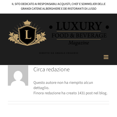
Salta
IL SITO DEDICATO AI RESPONSABILI ACQUISTI, CHEF E SOMMELIER DELLE
al
GRANDI CATENE ALBERGHIERE E DEI RISTORANTI DI LUSSO
contenuto
Circa
redazione
Questo autore non ha riempito alcun
dettaglio.
Finora redazione ha creato 1431 post nel blog.