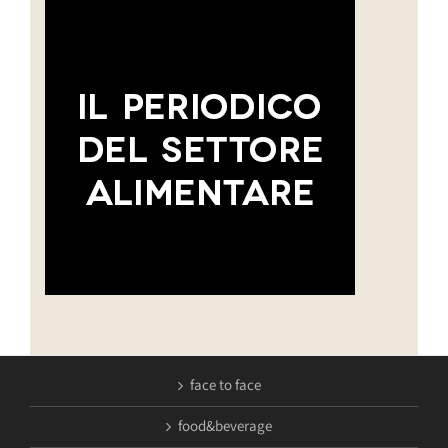
face to face
food&beverage