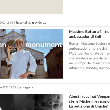
2023 15:09
|
hospitality
,
in evidenza
Massimo Bottura è il n
ambassador di Enit
Roma – Massimo Bottura è 
ambassador ufficiale di Eni
l’Agenzia Nazionale del Tu
chef modenese, già da te
nell’olimpo dei maestri cul
influenti al mondo, succede 
e 2022 11:55
|
protagonisti
Abusi in cucina? Venga
stelle Michelin e ricono
La petizione di Unichef