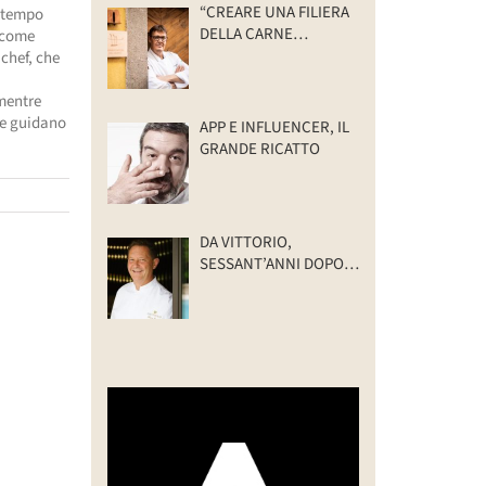
“CREARE UNA FILIERA
' tempo
DELLA CARNE
 come
SELVATICA
chef, che
TRACCIABILE E
SOSTENIBILE”
mentre
 e guidano
APP E INFLUENCER, IL
GRANDE RICATTO
DA VITTORIO,
SESSANT’ANNI DOPO:
IL VALORE DELLA
FAMIGLIA