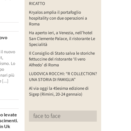
RICATTO
Kryalos amplia il portafoglio
hospitality con due operazioni a
Roma
Ha aperto ieri, a Venezia, nell’hotel
uovo
San Clemente Palace, il ristorante Le
Specialità
il nuovo
Il Consiglio di Stato salva le storiche
t,
fettuccine del ristorante ‘Il vero
rismo. Lo
Alfredo’ di Roma
mpo
LUDOVICA ROCCHI: “R COLLECTION?
inari più
UNA STORIA DI FAMIGLIA”
[...]
Al via oggi la 45esima edizione di
Sigep (Rimini, 20-24 gennaio)
no levate
face to face
scimenti.
 in Uk