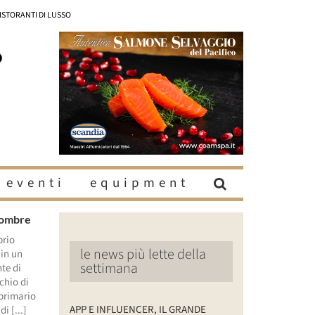
RISTORANTI DI LUSSO
eventi
equipment
 ombre
prio
le news più lette della
 in un
settimana
te di
chio di
 primario
APP E INFLUENCER, IL GRANDE
i [...]