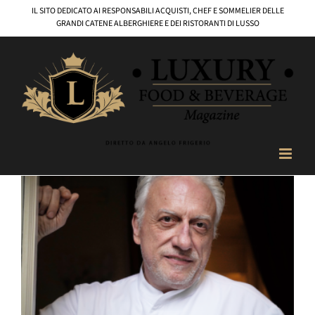
Salta
IL SITO DEDICATO AI RESPONSABILI ACQUISTI, CHEF E SOMMELIER DELLE
al
GRANDI CATENE ALBERGHIERE E DEI RISTORANTI DI LUSSO
contenuto