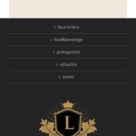
face to face
food&beverage
protagonisti
attualità
eventi