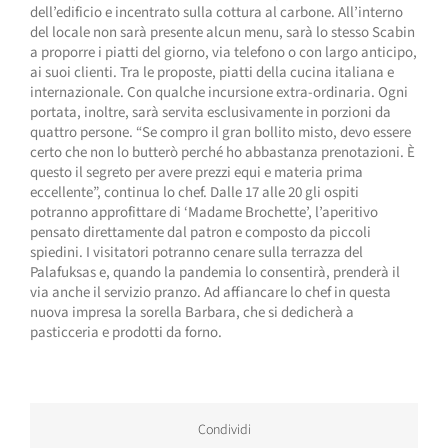
dell’edificio e incentrato sulla cottura al carbone. All’interno
del locale non sarà presente alcun menu, sarà lo stesso Scabin
a proporre i piatti del giorno, via telefono o con largo anticipo,
ai suoi clienti. Tra le proposte, piatti della cucina italiana e
internazionale. Con qualche incursione extra-ordinaria. Ogni
portata, inoltre, sarà servita esclusivamente in porzioni da
quattro persone. “Se compro il gran bollito misto, devo essere
certo che non lo butterò perché ho abbastanza prenotazioni. È
questo il segreto per avere prezzi equi e materia prima
eccellente”, continua lo chef. Dalle 17 alle 20 gli ospiti
potranno approfittare di ‘Madame Brochette’, l’aperitivo
pensato direttamente dal patron e composto da piccoli
spiedini. I visitatori potranno cenare sulla terrazza del
Palafuksas e, quando la pandemia lo consentirà, prenderà il
via anche il servizio pranzo. Ad affiancare lo chef in questa
nuova impresa la sorella Barbara, che si dedicherà a
pasticceria e prodotti da forno.
Condividi