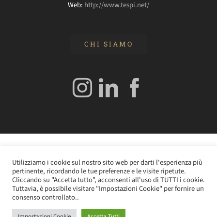
Web:
http://www.tespi.net/
CHI SIAMO
© 2020 Edizioni Turbo by Tespi Mediagroup - Direttore:
Utilizziamo i cookie sul nostro sito web per darti l'esperienza più
Angelo Frigerio -
Cookie Policy
–
Privacy Policy
- P.IVA
pertinente, ricordando le tue preferenze e le visite ripetute.
0362610964
Cliccando su "Accetta tutto", acconsenti all'uso di TUTTI i cookie.
Tuttavia, è possibile visitare "Impostazioni Cookie" per fornire un
consenso controllato..
Impostazioni Cookie
Accetta Tutti