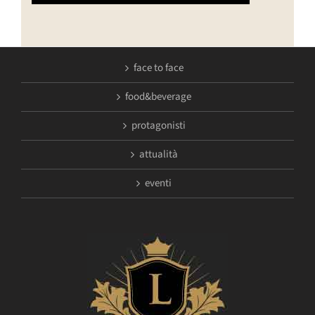
face to face
food&beverage
protagonisti
attualità
eventi