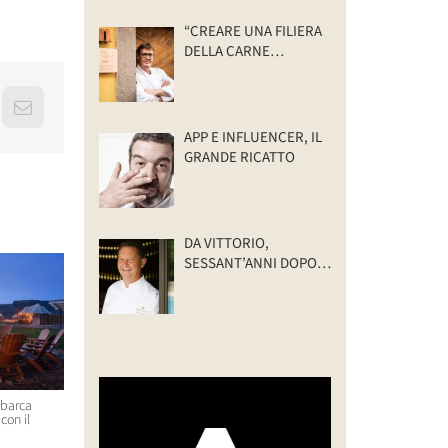
“CREARE UNA FILIERA
DELLA CARNE
SELVATICA
TRACCIABILE E
SOSTENIBILE”
erest
Email
APP E INFLUENCER, IL
GRANDE RICATTO
DA VITTORIO,
SESSANT’ANNI DOPO:
IL VALORE DELLA
FAMIGLIA
sbarca
“CREARE UNA FILIERA DELLA
Massimo Bottura e Lara Gilm
con il
CARNE SELVATICA TRACCIABILE
premiati con l’Avolta Legend
E SOSTENIBILE”
Award per il progetto Food F