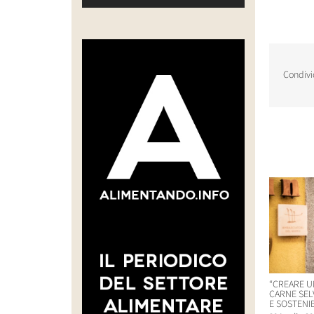
Condivi
Post corr
“CREARE U
CARNE SEL
E SOSTENIB