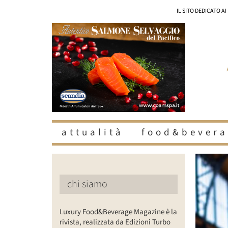
Salta
IL SITO DEDICATO A
al
contenuto
attualità
food&bevera
Ingrandisc
immagine
chi siamo
Luxury Food&Beverage Magazine è la
rivista, realizzata da Edizioni Turbo