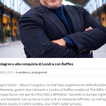
lagreco alla conquista di Londra con Raffles
2022 12:33
|
in evidenza
,
protagonisti
gno Unito) – Mauro Colagreco, lo chef italo-argentino tre stelle Michelin
 Mentone, gestirà due ristoranti a Londra al Raffles London at The OWO, 
gruppo Accor che aprirà a fine 2022 a Whitehall. Secondo la stampa ingles
i una brasserie ‘con un tocco in più’ e di un ristorante raffinato. Lo chef a
 terzo locale, in centro Londra, una ‘chef’s table’ privata.