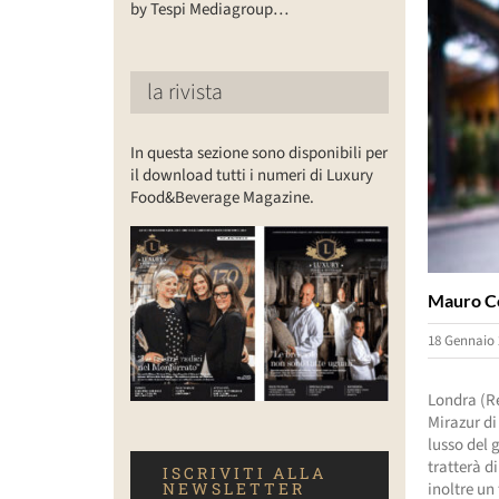
by Tespi Mediagroup…
la rivista
In questa sezione sono disponibili per
il download tutti i numeri di Luxury
Food&Beverage Magazine.
Mauro Co
18 Gennaio 
Londra (Re
Mirazur di
lusso del 
tratterà d
ISCRIVITI ALLA
inoltre un
NEWSLETTER