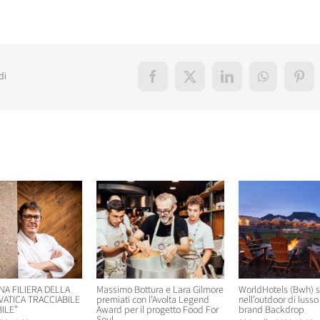
di
Facebook
X
LinkedIn
WhatsApp
Pint
elati
NA FILIERA DELLA
Massimo Bottura e Lara Gilmore
WorldHotels (Bwh) 
VATICA TRACCIABILE
premiati con l’Avolta Legend
nell’outdoor di lusso 
ILE”
Award per il progetto Food For
brand Backdrop