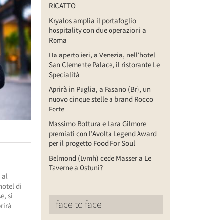
RICATTO
Kryalos amplia il portafoglio
hospitality con due operazioni a
Roma
Ha aperto ieri, a Venezia, nell’hotel
San Clemente Palace, il ristorante Le
Specialità
Aprirà in Puglia, a Fasano (Br), un
nuovo cinque stelle a brand Rocco
Forte
Massimo Bottura e Lara Gilmore
premiati con l’Avolta Legend Award
per il progetto Food For Soul
Belmond (Lvmh) cede Masseria Le
Taverne a Ostuni?
 al
hotel di
e, si
face to face
prirà