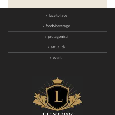
face to face
food&beverage
protagonisti
attualità
eventi