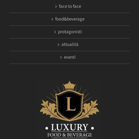
face to face
food&beverage
protagonisti
attualità
eventi