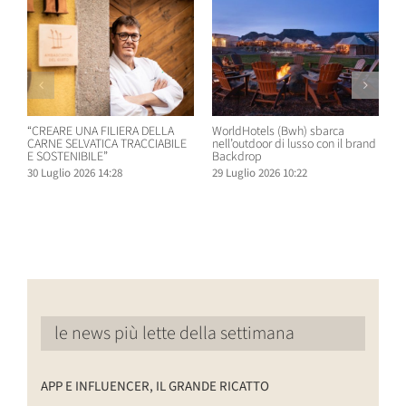
“CREARE UNA FILIERA DELLA
WorldHotels (Bwh) sbarca
A
CARNE SELVATICA TRACCIABILE
nell’outdoor di lusso con il brand
n
E SOSTENIBILE”
Backdrop
R
30 Luglio 2026 14:28
29 Luglio 2026 10:22
2
le news più lette della settimana
APP E INFLUENCER, IL GRANDE RICATTO