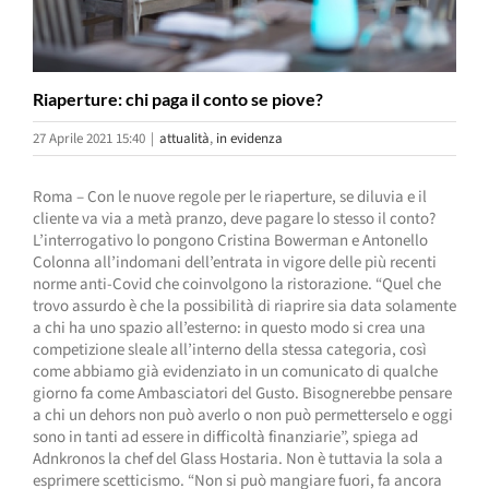
Riaperture: chi paga il conto se piove?
27 Aprile 2021 15:40
|
attualità
,
in evidenza
Roma – Con le nuove regole per le riaperture, se diluvia e il
cliente va via a metà pranzo, deve pagare lo stesso il conto?
L’interrogativo lo pongono Cristina Bowerman e Antonello
Colonna all’indomani dell’entrata in vigore delle più recenti
norme anti-Covid che coinvolgono la ristorazione. “Quel che
trovo assurdo è che la possibilità di riaprire sia data solamente
a chi ha uno spazio all’esterno: in questo modo si crea una
competizione sleale all’interno della stessa categoria, così
come abbiamo già evidenziato in un comunicato di qualche
giorno fa come Ambasciatori del Gusto. Bisognerebbe pensare
a chi un dehors non può averlo o non può permetterselo e oggi
sono in tanti ad essere in difficoltà finanziarie”, spiega ad
Adnkronos la chef del Glass Hostaria. Non è tuttavia la sola a
esprimere scetticismo. “Non si può mangiare fuori, fa ancora