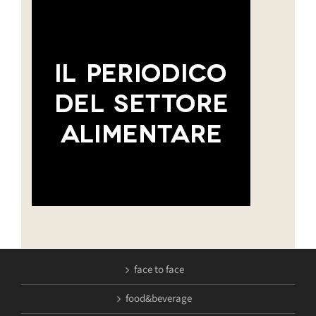
face to face
food&beverage