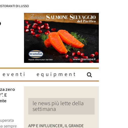
RISTORANTI DI LUSSO
eventi
equipment
za zero
”. E
ante
le news più lette della
settimana
superata
APP E INFLUENCER, IL GRANDE
 ha sempre