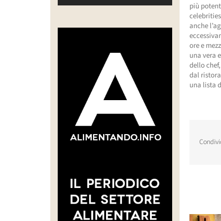
più potent
celebritie
anche l’ag
eccessivam
ore e mezz
una vera e
dello chef
dal ristor
una lista 
Condivi
Post corr