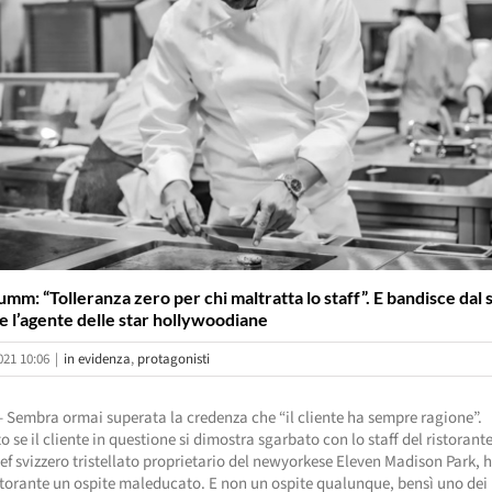
mm: “Tolleranza zero per chi maltratta lo staff”. E bandisce dal 
e l’agente delle star hollywoodiane
021 10:06
|
in evidenza
,
protagonisti
 Sembra ormai superata la credenza che “il cliente ha sempre ragione”.
o se il cliente in questione si dimostra sgarbato con lo staff del ristorant
 svizzero tristellato proprietario del newyorkese Eleven Madison Park, 
storante un ospite maleducato. E non un ospite qualunque, bensì uno de