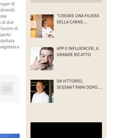
nager di
, diventò
“CREARE UNA FILIERA
osse
DELLA CARNE
a di due
SELVATICA
riscono di
TRACCIABILE E
 parte
SOSTENIBILE”
 adottata
 vegetale e
APP E INFLUENCER, IL
GRANDE RICATTO
DA VITTORIO,
SESSANT’ANNI DOPO:
erest
Email
IL VALORE DELLA
FAMIGLIA