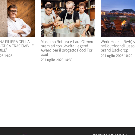
NA FILIERA DELLA
Massimo Bottura e Lara Gilmore
WorldHotels (Bwh) 
VATICA TRACCIABILE
premiati con l’Avolta Legend
nell’outdoor di lusso 
ILE”
Award per il progetto Food For
brand Backdrop
Soul
26 14:28
29 Luglio 2026 10:22
29 Luglio 2026 14:50