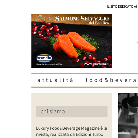
Salta
IL SITO DEDICATO A
al
contenuto
attualità
food&bevera
Ingrandisc
immagine
chi siamo
Luxury Food&Beverage Magazine è la
rivista, realizzata da Edizioni Turbo