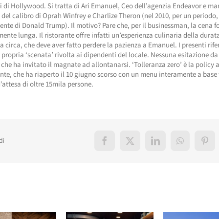
i di Hollywood. Si tratta di Ari Emanuel, Ceo dell’agenzia Endeavor e ma
s del calibro di Oprah Winfrey e Charlize Theron (nel 2010, per un periodo
ente di Donald Trump). Il motivo? Pare che, per il businessman, la cena f
ente lunga. Il ristorante offre infatti un’esperienza culinaria della durat
a circa, che deve aver fatto perdere la pazienza a Emanuel. I presenti rife
 propria ‘scenata’ rivolta ai dipendenti del locale. Nessuna esitazione da
, che ha invitato il magnate ad allontanarsi. ‘Tolleranza zero’ è la policy
ante, che ha riaperto il 10 giugno scorso con un menu interamente a base
d’attesa di oltre 15mila persone.
di
Facebook
X
LinkedIn
WhatsApp
Pint
elati