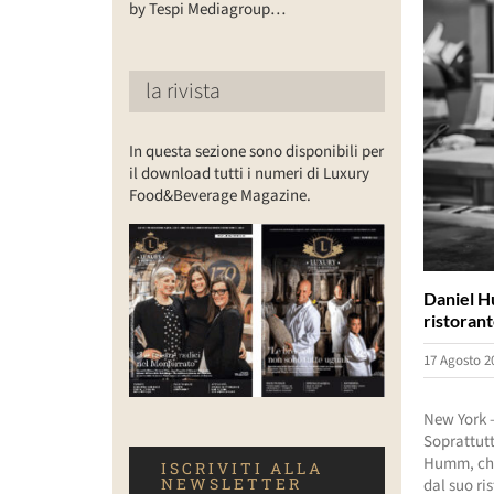
by Tespi Mediagroup…
la rivista
In questa sezione sono disponibili per
il download tutti i numeri di Luxury
Food&Beverage Magazine.
Daniel Hu
ristorant
17 Agosto 2
New York –
Soprattutt
Humm, chef
ISCRIVITI ALLA
NEWSLETTER
dal suo ri