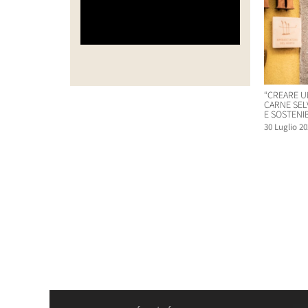
“CREARE U
CARNE SEL
E SOSTENIB
30 Luglio 20