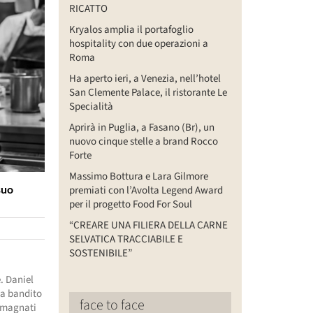
RICATTO
Kryalos amplia il portafoglio
hospitality con due operazioni a
Roma
Ha aperto ieri, a Venezia, nell’hotel
San Clemente Palace, il ristorante Le
Specialità
Aprirà in Puglia, a Fasano (Br), un
nuovo cinque stelle a brand Rocco
Forte
Massimo Bottura e Lara Gilmore
suo
premiati con l’Avolta Legend Award
per il progetto Food For Soul
“CREARE UNA FILIERA DELLA CARNE
SELVATICA TRACCIABILE E
SOSTENIBILE”
e. Daniel
ha bandito
face to face
i magnati