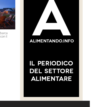
sbarca
“CREARE UNA FILIERA DELLA
Massimo Bottura e Lara Gilm
con il
CARNE SELVATICA TRACCIABILE
premiati con l’Avolta Legend
E SOSTENIBILE”
Award per il progetto Food F
Soul
30 Luglio 2026 14:28
29 Luglio 2026 14:50