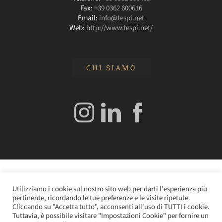
Fax:
+39 0362 600616
Email:
info@tespi.net
Web:
http://www.tespi.net/
CHI SIAMO
© 2020 Edizioni Turbo by Tespi Mediagroup - Direttore:
Utilizziamo i cookie sul nostro sito web per darti l'esperienza più
Angelo Frigerio -
Cookie Policy
–
Privacy Policy
- P.IVA
pertinente, ricordando le tue preferenze e le visite ripetute.
0362610964
Cliccando su "Accetta tutto", acconsenti all'uso di TUTTI i cookie.
Tuttavia, è possibile visitare "Impostazioni Cookie" per fornire un