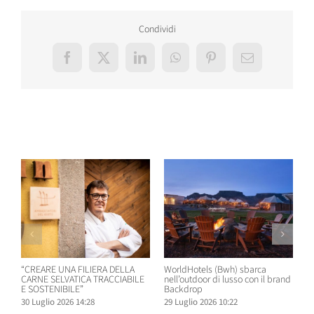
Condividi
Facebook
X
LinkedIn
WhatsApp
Pinterest
Email
Post correlati
“CREARE UNA FILIERA DELLA
WorldHotels (Bwh) sbarca
A
CARNE SELVATICA TRACCIABILE
nell’outdoor di lusso con il brand
n
E SOSTENIBILE”
Backdrop
R
30 Luglio 2026 14:28
29 Luglio 2026 10:22
2