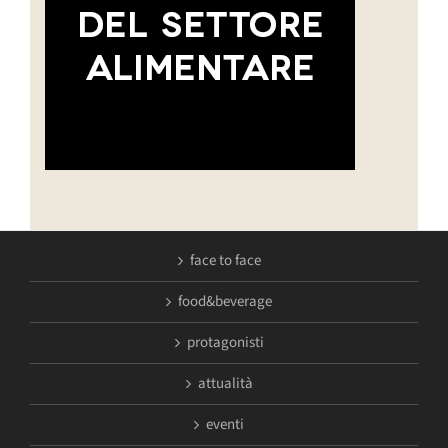
face to face
food&beverage
protagonisti
attualità
eventi