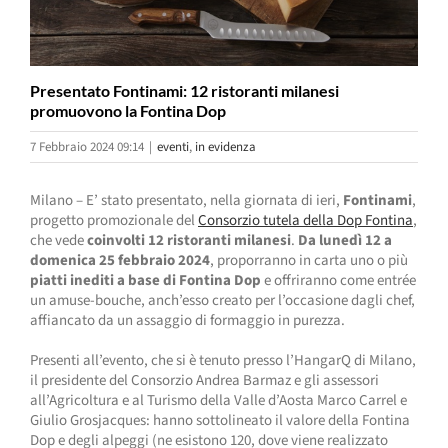
Presentato Fontinami: 12 ristoranti milanesi
promuovono la Fontina Dop
7 Febbraio 2024 09:14
|
eventi
,
in evidenza
Milano – E’ stato presentato, nella giornata di ieri,
Fontinami
,
progetto promozionale del
Consorzio tutela della Dop Fontina
,
che vede
coinvolti 12 ristoranti milanesi
.
Da lunedì 12 a
domenica 25 febbraio 2024
, proporranno in carta uno o più
piatti inediti a base di Fontina Dop
e offriranno come entrée
un amuse-bouche, anch’esso creato per l’occasione dagli chef,
affiancato da un assaggio di formaggio in purezza.
Presenti all’evento, che si è tenuto presso l’HangarQ di Milano,
il presidente del Consorzio Andrea Barmaz e gli assessori
all’Agricoltura e al Turismo della Valle d’Aosta Marco Carrel e
Giulio Grosjacques: hanno sottolineato il valore della Fontina
Dop e degli alpeggi (ne esistono 120, dove viene realizzato