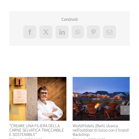
Condividi
Facebook
X
LinkedIn
WhatsApp
Pinterest
Email
Post correlati
“CREARE UNA FILIERA DELLA
WorldHotels (Bwh) sbarca
A
CARNE SELVATICA TRACCIABILE
nell’outdoor di lusso con il brand
n
E SOSTENIBILE”
Backdrop
R