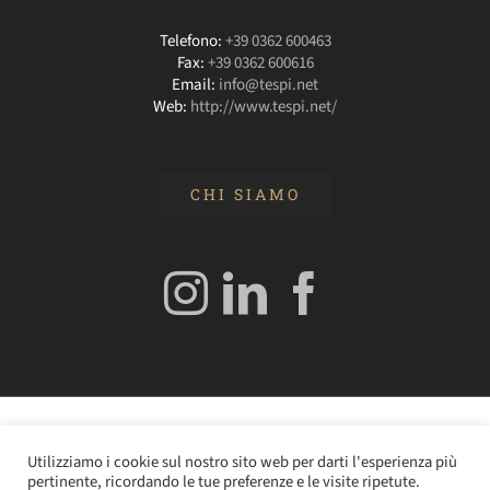
Telefono:
+39 0362 600463
Fax:
+39 0362 600616
Email:
info@tespi.net
Web:
http://www.tespi.net/
CHI SIAMO
© 2020 Edizioni Turbo by Tespi Mediagroup - Direttore:
Utilizziamo i cookie sul nostro sito web per darti l'esperienza più
Angelo Frigerio -
Cookie Policy
–
Privacy Policy
- P.IVA
pertinente, ricordando le tue preferenze e le visite ripetute.
0362610964