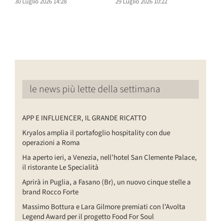
30 Luglio 2026 14:28
29 Luglio 2026 10:22
2
le news più lette della settimana
APP E INFLUENCER, IL GRANDE RICATTO
Kryalos amplia il portafoglio hospitality con due
operazioni a Roma
Ha aperto ieri, a Venezia, nell’hotel San Clemente Palace,
il ristorante Le Specialità
Aprirà in Puglia, a Fasano (Br), un nuovo cinque stelle a
brand Rocco Forte
Massimo Bottura e Lara Gilmore premiati con l’Avolta
Legend Award per il progetto Food For Soul