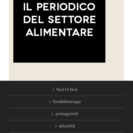
face to face
food&beverage
protagonisti
attualità