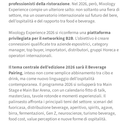
professionisti della ristorazione
. Nel 2026, però, Mixology
Experience compie un ulteriore salto: non soltanto una fiera di
settore, ma un osservatorio internazionale sul futuro del bere,
dell’ospitalità e del rapporto tra food e beverage.
Mixology Experience 2026 si riconferma una
piattaforma
privilegiata per il networking B2B
. L’obiettivo è creare
connessioni qualificate tra aziende espositrici, category
manager, top buyer, importatori, distributori, gruppi Horeca e
operatori internazionali.
Il tema centrale dell’edizione 2026 sarà il Beverage
Pairing
, inteso non come semplice abbinamento tra cibo e
drink, ma come nuovo linguaggio dell’ospitalità
contemporanea. Il programma 2026 si svilupperà tra Main
Stage e Main Bar Arena, con un calendario fitto di talk,
masterclass, tavole rotonde e momenti esperienziali. Il
palinsesto affronta i principali temi del settore: scenari del
fuoricasa, distribuzione beverage, aperitivo, spirits, agave,
birra, fermentazioni, Gen Z, neuroscienze, turismo beverage,
food cost, value perception e nuove forme di ospitalità.