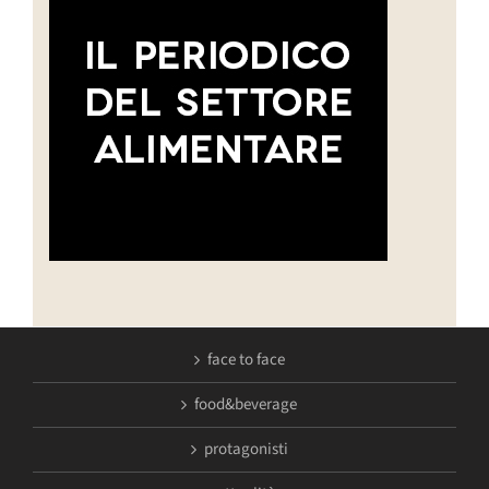
face to face
food&beverage
protagonisti