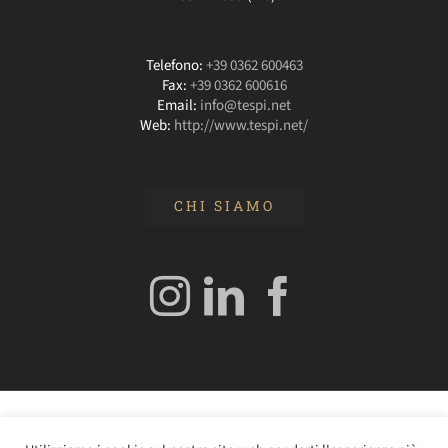
Telefono:
+39 0362 600463
Fax:
+39 0362 600616
Email:
info@tespi.net
Web:
http://www.tespi.net/
CHI SIAMO
© 2020 Edizioni Turbo by Tespi Mediagroup - Direttore: