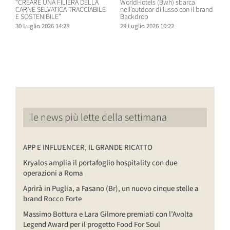
“CREARE UNA FILIERA DELLA
WorldHotels (Bwh) sbarca
A
CARNE SELVATICA TRACCIABILE
nell’outdoor di lusso con il brand
n
E SOSTENIBILE”
Backdrop
R
30 Luglio 2026 14:28
29 Luglio 2026 10:22
2
le news più lette della settimana
APP E INFLUENCER, IL GRANDE RICATTO
Kryalos amplia il portafoglio hospitality con due
operazioni a Roma
Aprirà in Puglia, a Fasano (Br), un nuovo cinque stelle a
brand Rocco Forte
Massimo Bottura e Lara Gilmore premiati con l’Avolta
Legend Award per il progetto Food For Soul