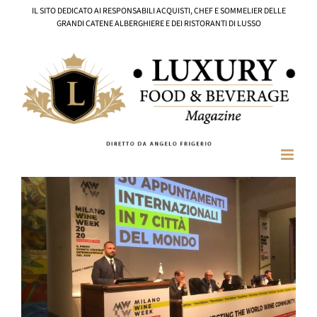
Salta
IL SITO DEDICATO AI RESPONSABILI ACQUISTI, CHEF E SOMMELIER DELLE
al
GRANDI CATENE ALBERGHIERE E DEI RISTORANTI DI LUSSO
contenuto
Ingrandisci
immagine