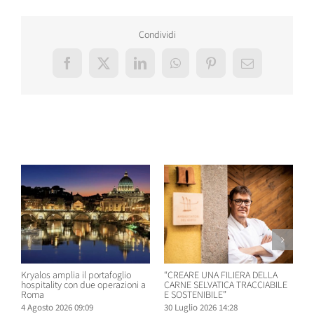
Condividi
Facebook
X
LinkedIn
WhatsApp
Pinterest
Email
Post correlati
Kryalos amplia il portafoglio
“CREARE UNA FILIERA DELLA
W
hospitality con due operazioni a
CARNE SELVATICA TRACCIABILE
n
Roma
E SOSTENIBILE”
B
4 Agosto 2026 09:09
30 Luglio 2026 14:28
2