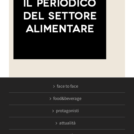
face to face
food&beverage
protagonisti
attualità