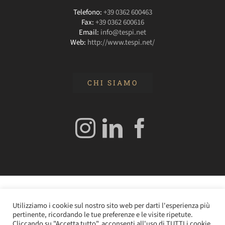
Telefono:
+39 0362 600463
Fax:
+39 0362 600616
Email:
info@tespi.net
Web:
http://www.tespi.net/
CHI SIAMO
© 2020 Edizioni Turbo by Tespi Mediagroup - Direttore:
Utilizziamo i cookie sul nostro sito web per darti l'esperienza più
Angelo Frigerio -
Cookie Policy
–
Privacy Policy
- P.IVA
pertinente, ricordando le tue preferenze e le visite ripetute.
0362610964
Cliccando su "Accetta tutto", acconsenti all'uso di TUTTI i cookie.