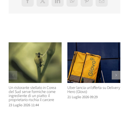
Facebook
X
LinkedIn
WhatsApp
Pinterest
Email
Post correlati
Un ristorante stellato in Corea
Uber lancia un’offerta su Delivery
C
del Sud serve formiche come
Hero (Glovo)
m
ingrediente di un piatto: il
a
21 Luglio 2026 09:29
proprietario rischia il carcere
s
23 Luglio 2026 11:44
2