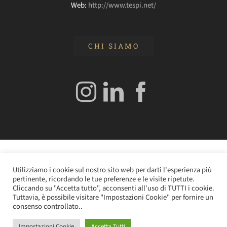
Web:
http://www.tespi.net/
CHI SIAMO
© 2020 Edizioni Turbo by Tespi Mediagroup - Direttore:
Utilizziamo i cookie sul nostro sito web per darti l'esperienza più
Angelo Frigerio -
Cookie Policy
–
Privacy Policy
- P.IVA
pertinente, ricordando le tue preferenze e le visite ripetute.
0362610964
Cliccando su "Accetta tutto", acconsenti all'uso di TUTTI i cookie.
Tuttavia, è possibile visitare "Impostazioni Cookie" per fornire un
consenso controllato..
Impostazioni Cookie
Accetta Tutti