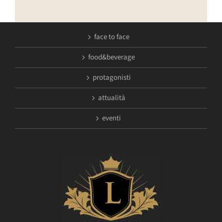
face to face
food&beverage
protagonisti
attualità
eventi