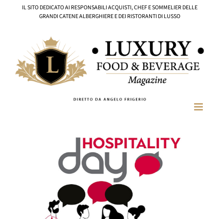
Salta
IL SITO DEDICATO AI RESPONSABILI ACQUISTI, CHEF E SOMMELIER DELLE
al
GRANDI CATENE ALBERGHIERE E DEI RISTORANTI DI LUSSO
contenuto
Ingrandisci
immagine