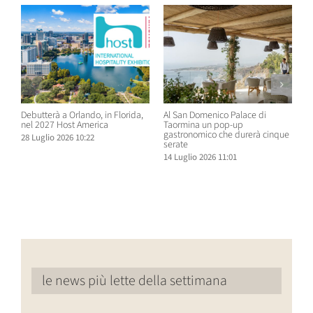
Debutterà a Orlando, in Florida,
Al San Domenico Palace di
P
nel 2027 Host America
Taormina un pop-up
C
gastronomico che durerà cinque
O
28 Luglio 2026 10:22
serate
N
14 Luglio 2026 11:01
1
le news più lette della settimana