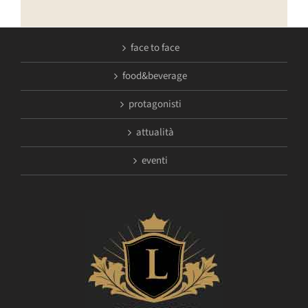
face to face
food&beverage
protagonisti
attualità
eventi