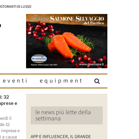
RISTORANTI DI LUSSO
eventi
equipment
i: 32
imprese e
le news più lette della
settimana
erdì il
de 32
e imprese e
APP E INFLUENCER, IL GRANDE
ti a causa