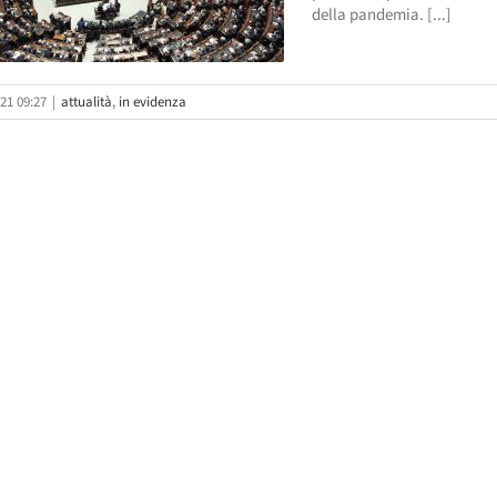
della pandemia. [...]
21 09:27
|
attualità
,
in evidenza