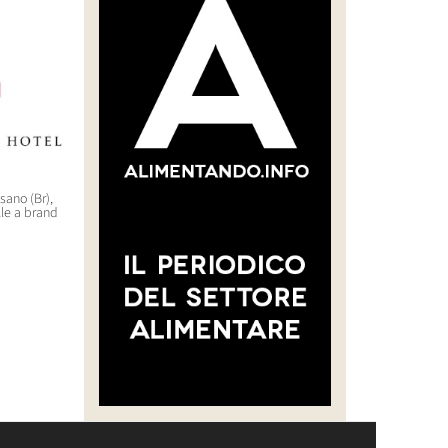
asano (Br),
“CREARE UNA FILIERA DELLA
WorldHotels (Bwh) sbarca
lle a brand
CARNE SELVATICA TRACCIABILE
nell’outdoor di lusso con il
E SOSTENIBILE”
brand Backdrop
30 Luglio 2026 14:28
29 Luglio 2026 10:22