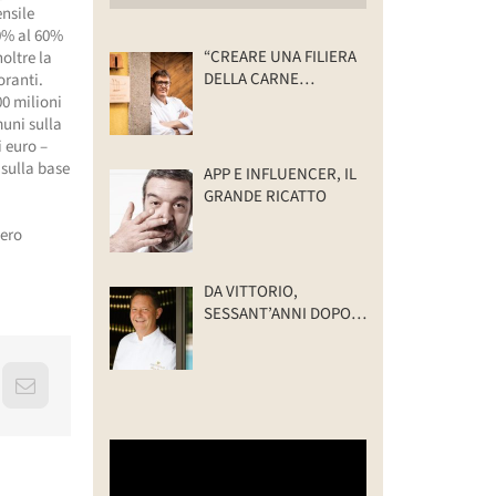
ensile
20% al 60%
“CREARE UNA FILIERA
oltre la
DELLA CARNE
oranti.
SELVATICA
00 milioni
TRACCIABILE E
muni sulla
SOSTENIBILE”
i euro –
 sulla base
APP E INFLUENCER, IL
GRANDE RICATTO
.
bero
DA VITTORIO,
SESSANT’ANNI DOPO:
IL VALORE DELLA
FAMIGLIA
erest
Email