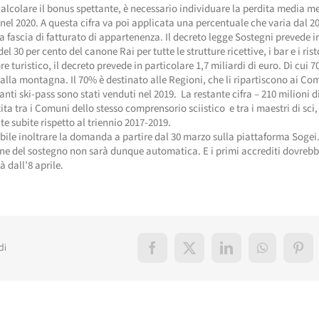
calcolare il bonus spettante, è necessario individuare la perdita media m
 nel 2020. A questa cifra va poi applicata una percentuale che varia dal 
la fascia di fatturato di appartenenza. Il decreto legge Sostegni prevede in
el 30 per cento del canone Rai per tutte le strutture ricettive, i bar e i rist
ore turistico, il decreto prevede in particolare 1,7 miliardi di euro. Di cui 7
lla montagna. Il 70% è destinato alle Regioni, che li ripartiscono ai Co
anti ski-pass sono stati venduti nel 2019. La restante cifra – 210 milioni d
tita tra i Comuni dello stesso comprensorio sciistico e tra i maestri di sci,
ite subite rispetto al triennio 2017-2019.
bile inoltrare la domanda a partire dal 30 marzo sulla piattaforma Sogei
ne del sostegno non sarà dunque automatica. E i primi accrediti dovreb
à dall’8 aprile.
di
Facebook
X
LinkedIn
WhatsApp
Pint