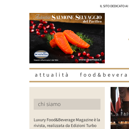
Salta
IL SITO DEDICATO A
al
contenuto
attualità
food&bevera
Ingrandisc
immagine
chi siamo
Luxury Food&Beverage Magazine è la
rivista, realizzata da Edizioni Turbo