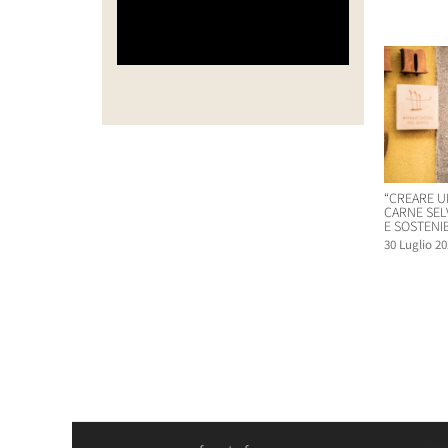
Post corr
“CREARE U
CARNE SEL
E SOSTENIB
30 Luglio 20