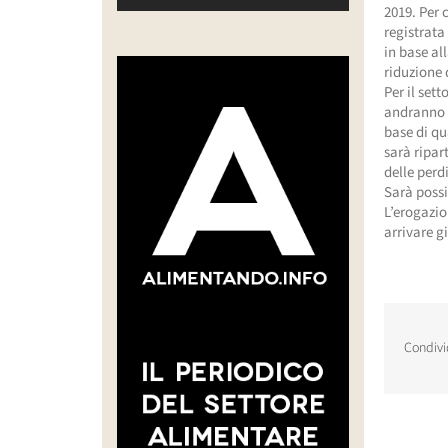
2019. Per 
registrata
in base al
riduzione d
Per il sett
andranno a
base di qu
sarà ripar
delle perd
Sarà possi
L’erogazio
arrivare gi
Condivi