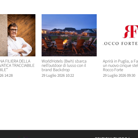
elati
NA FILIERA DELLA
WorldHotels (Bwh) sbarca
Aprirà in Puglia, a F
VATICA TRACCIABILE
nell’outdoor di lusso con il
un nuovo cinque ste
ILE”
brand Backdrop
Rocco Forte
26 14:28
29 Luglio 2026 10:22
29 Luglio 2026 09:30