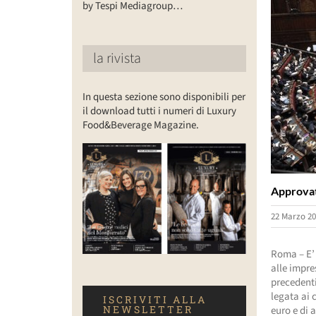
by Tespi Mediagroup…
la rivista
In questa sezione sono disponibili per
il download tutti i numeri di Luxury
Food&Beverage Magazine.
Approvato
22 Marzo 20
Roma – E’ 
alle impre
precedenti
legata ai 
ISCRIVITI ALLA
NEWSLETTER
euro e di 