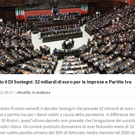
 il Dl Sostegni: 32 miliardi di euro per le imprese e Partite Iva
21 09:27
|
attualità
,
in evidenza
stato firmato venerdì il decreto Sostegni che prevede 32 miliardi di euro d
se e partite Iva per i danni subiti a causa della pandemia. A differenza de
 Dl Ristori, quest’ultimo decreto non prevede che l’erogazione dei sussidi
codici Ateco. Occorrerà piuttosto dimostrare di aver fatturato meno di 10 
aver subito perdite almeno del 30% di fatturato medio mensile nel 2020 ris