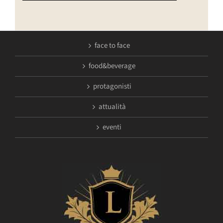
face to face
food&beverage
protagonisti
attualità
eventi