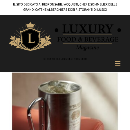
Salta
IL SITO DEDICATO AI RESPONSABILI ACQUISTI, CHEF E SOMMELIER DELLE
al
GRANDI CATENE ALBERGHIERE E DEI RISTORANTI DI LUSSO
contenuto