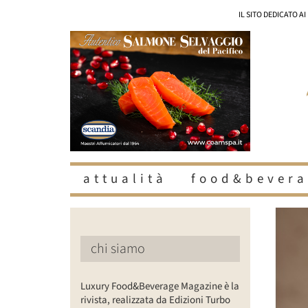
Salta
IL SITO DEDICATO A
al
contenuto
attualità
food&bevera
Ingrandisc
immagine
chi siamo
Luxury Food&Beverage Magazine è la
rivista, realizzata da Edizioni Turbo