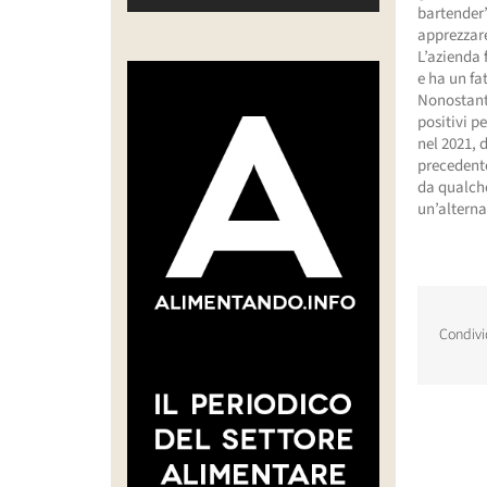
bartender”
apprezzare
L’azienda 
e ha un fa
Nonostante
positivi p
nel 2021, 
precedente
da qualche
un’alternat
Condivi
Post corr