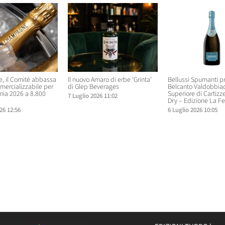
 il Comité abbassa
Il nuovo Amaro di erbe ‘Grinta’
Bellussi Spumanti p
mercializzabile per
di Glep Beverages
Belcanto Valdobbia
ia 2026 a 8.800
Superiore di Cartizz
7 Luglio 2026 11:02
Dry – Edizione La Fe
26 12:56
6 Luglio 2026 10:05