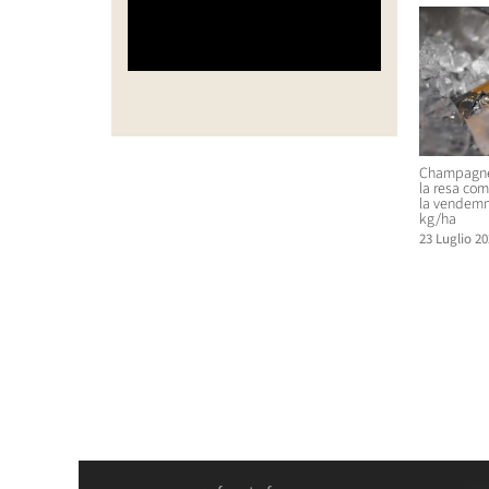
Champagne,
la resa com
la vendemm
kg/ha
23 Luglio 20