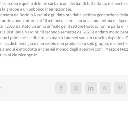
. Lo scopo è quello di finire sui banconi dei bar di tutta Italia, ma anche d
 la grappa a un pubblico internazionale.
fondata da Bortolo Nardini è guidata ora dalla settima generazione dell
tturato annuo intorno ai 10 milioni di euro, con una cinquantina di dipen
 il 2020 sia stato un anno difficile per il settore Horeca, Tonini parla di 
er la Distilleria Nardini: “Il secondo semestre del 2020 è andato molto bene
dopo i primi mesi a rilento, da marzo i numeri sono in crescita rispetto al
”. La distilleria già da un secolo non produce più solo grappa, ma anche 
 anno si è introdotta anche nel mondo degli aperitivi con il Mezzo e Mez
iva al classico spritz.
di
Facebook
X
LinkedIn
WhatsApp
Pint
elati