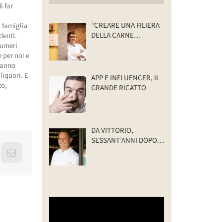
i far
“CREARE UNA FILIERA
a famiglia
DELLA CARNE
denti.
SELVATICA
numeri
TRACCIABILE E
 per noi e
SOSTENIBILE”
l’anno
liquori. E
APP E INFLUENCER, IL
zo,
GRANDE RICATTO
DA VITTORIO,
SESSANT’ANNI DOPO:
IL VALORE DELLA
erest
Email
FAMIGLIA