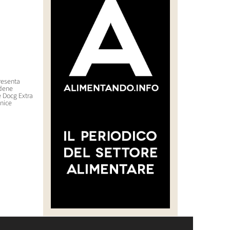
resenta
Champagne, il Comité abbassa
Il nuovo Amaro di erbe ‘Grinta
dene
la resa commercializzabile per
di Glep Beverages
e Docg Extra
la vendemmia 2026 a 8.800
7 Luglio 2026 11:02
nice
kg/ha
23 Luglio 2026 12:56