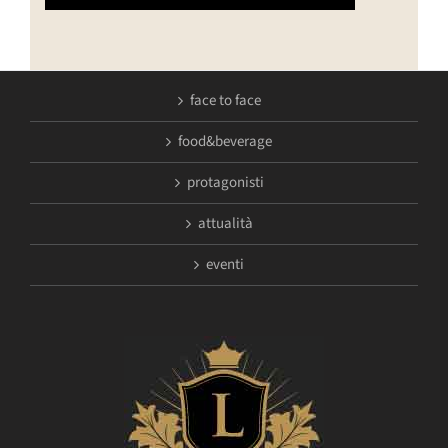
face to face
food&beverage
protagonisti
attualità
eventi