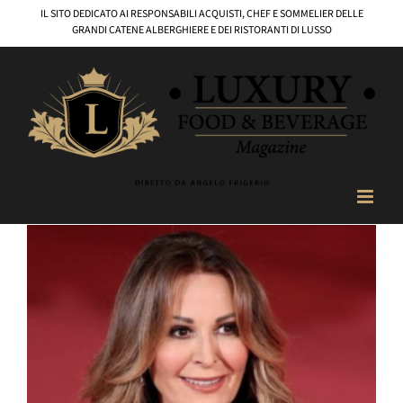
Salta
IL SITO DEDICATO AI RESPONSABILI ACQUISTI, CHEF E SOMMELIER DELLE
al
GRANDI CATENE ALBERGHIERE E DEI RISTORANTI DI LUSSO
contenuto