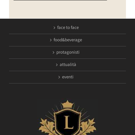
face to face
food&beverage
protagonisti
attualità
eventi