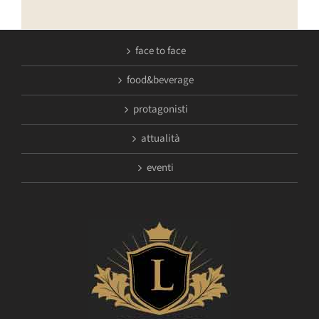
face to face
food&beverage
protagonisti
attualità
eventi