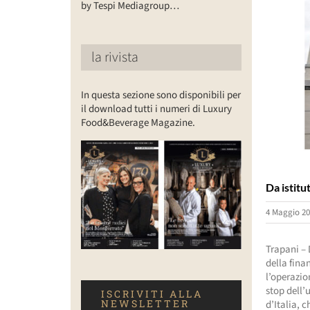
by Tespi Mediagroup…
la rivista
In questa sezione sono disponibili per
il download tutti i numeri di Luxury
Food&Beverage Magazine.
Da istitu
4 Maggio 20
Trapani – 
della fina
l’operazio
stop dell’
ISCRIVITI ALLA
NEWSLETTER
d’Italia, 