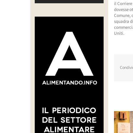
il Corriere
dovesse ot
Comune, de
squadra di
commercial
Uniti.
Condivi
Post corr