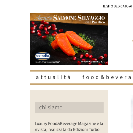
Salta
IL SITO DEDICATO A
al
contenuto
attualità
food&bevera
Ingrandisc
immagine
chi siamo
Luxury Food&Beverage Magazine è la
rivista, realizzata da Edizioni Turbo