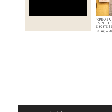
“CREARE U
CARNE SEL
E SOSTENIB
30 Luglio 20