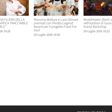
NA FILIERA DELLA
Massimo Bottura e Lara Gilmore
WorldHotels (Bwh) 
VATICA TRACCIABILE
premiati con l’Avolta Legend
nell’outdoor di lusso 
ILE”
Award per il progetto Food For
brand Backdrop
Soul
26 14:28
29 Luglio 2026 10:22
29 Luglio 2026 14:50