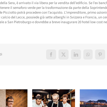
 della Sera, è arrivato il via libera per la vendita dell’edificio. Se l’ex banc
tenere il semaforo verde per la trasformazione da parte della Soprintend
 Picciotto potrà procedere con l’acquisto. L’imprenditore, primo azionis
 calcio del Lecce, possiede già sette alberghi in Svizzera e Francia, un ce
e a San Pietroburgo e dovrebbe a breve inaugurare 20 hotel low cost neg
di
Facebook
X
LinkedIn
WhatsApp
Pint
elati