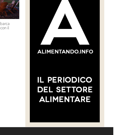
sbarca
“CREARE UNA FILIERA DELLA
Massimo Bottura e Lara Gilm
con il
CARNE SELVATICA TRACCIABILE
premiati con l’Avolta Legend
E SOSTENIBILE”
Award per il progetto Food F
Soul
30 Luglio 2026 14:28
29 Luglio 2026 14:50