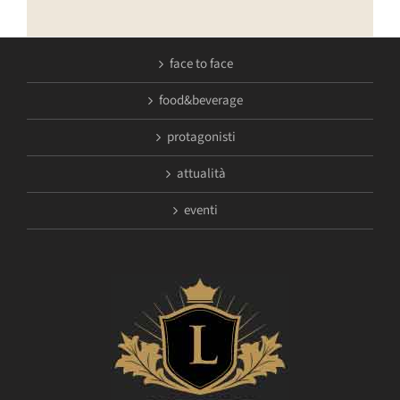
face to face
food&beverage
protagonisti
attualità
eventi