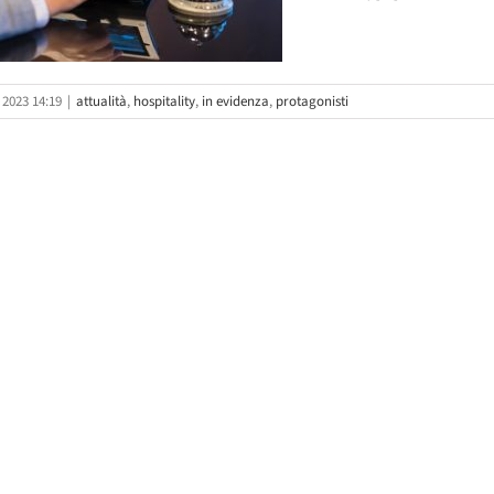
 2023 14:19
|
attualità
,
hospitality
,
in evidenza
,
protagonisti