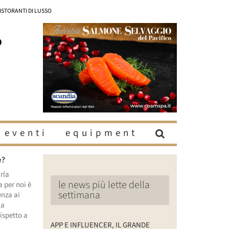
RISTORANTI DI LUSSO
eventi
equipment
e?
rla
le news più lette della
a per noi è
settimana
enza ai
la
rispetto a
APP E INFLUENCER, IL GRANDE