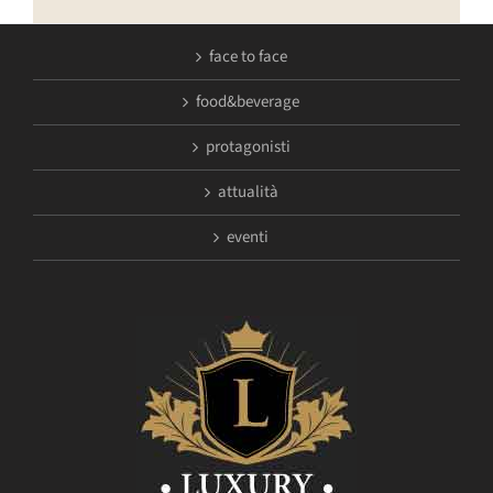
face to face
food&beverage
protagonisti
attualità
eventi