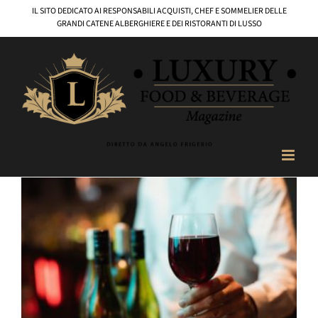
Salta
IL SITO DEDICATO AI RESPONSABILI ACQUISTI, CHEF E SOMMELIER DELLE
al
GRANDI CATENE ALBERGHIERE E DEI RISTORANTI DI LUSSO
contenuto