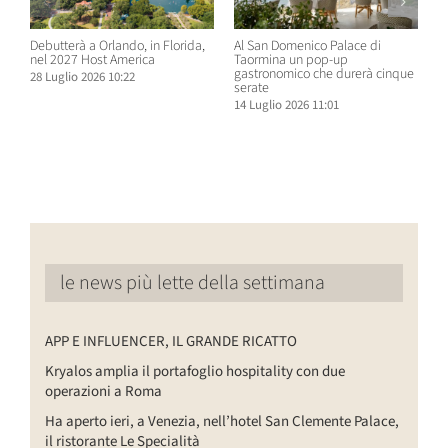
Debutterà a Orlando, in Florida,
Al San Domenico Palace di
P
nel 2027 Host America
Taormina un pop-up
C
gastronomico che durerà cinque
O
28 Luglio 2026 10:22
serate
N
14 Luglio 2026 11:01
1
le news più lette della settimana
APP E INFLUENCER, IL GRANDE RICATTO
Kryalos amplia il portafoglio hospitality con due
operazioni a Roma
Ha aperto ieri, a Venezia, nell’hotel San Clemente Palace,
il ristorante Le Specialità