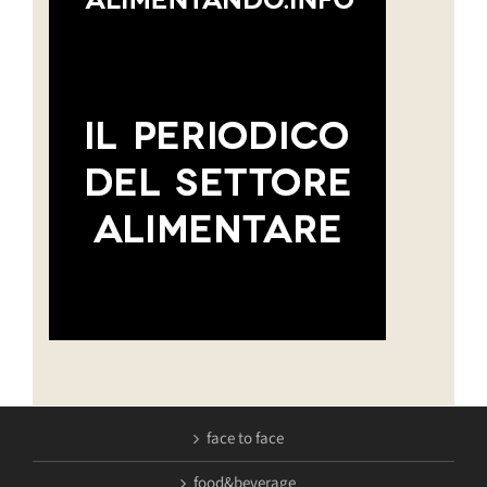
face to face
food&beverage