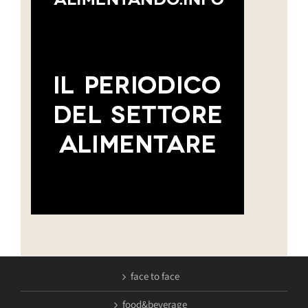
face to face
food&beverage