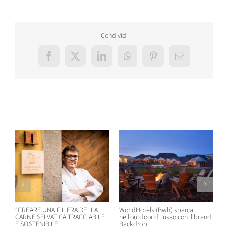
Condividi
Facebook
X
LinkedIn
WhatsApp
Pinterest
Email
Post correlati
“CREARE UNA FILIERA DELLA
WorldHotels (Bwh) sbarca
A
CARNE SELVATICA TRACCIABILE
nell’outdoor di lusso con il brand
n
E SOSTENIBILE”
Backdrop
R