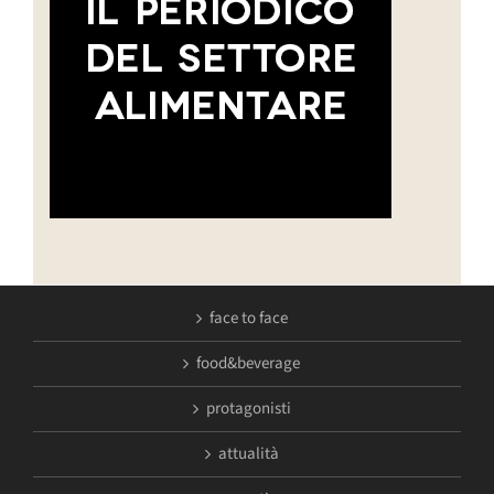
face to face
food&beverage
protagonisti
attualità