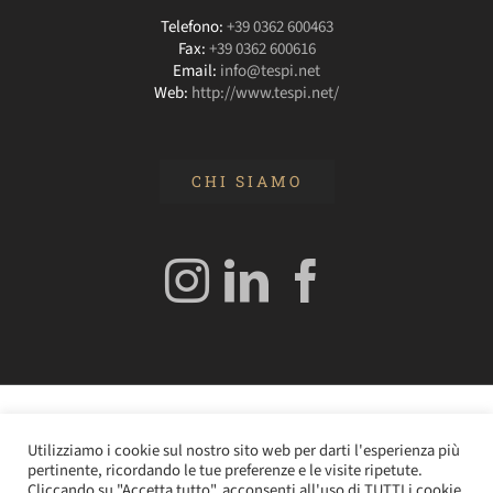
Telefono:
+39 0362 600463
Fax:
+39 0362 600616
Email:
info@tespi.net
Web:
http://www.tespi.net/
CHI SIAMO
© 2020 Edizioni Turbo by Tespi Mediagroup - Direttore:
Utilizziamo i cookie sul nostro sito web per darti l'esperienza più
Angelo Frigerio -
Cookie Policy
–
Privacy Policy
- P.IVA
pertinente, ricordando le tue preferenze e le visite ripetute.
0362610964
Cliccando su "Accetta tutto", acconsenti all'uso di TUTTI i cookie.