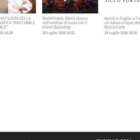
NA FILIERA DELLA
WorldHotels (Bwh) sbarca
Aprirà in Puglia, a F
VATICA TRACCIABILE
nell’outdoor di lusso con il
un nuovo cinque ste
ILE”
brand Backdrop
Rocco Forte
26 14:28
29 Luglio 2026 10:22
29 Luglio 2026 09:30