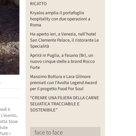
RICATTO
Kryalos amplia il portafoglio
hospitality con due operazioni a
Roma
Ha aperto ieri, a Venezia, nell’hotel
San Clemente Palace, il ristorante Le
Specialità
Aprirà in Puglia, a Fasano (Br), un
nuovo cinque stelle a brand Rocco
Forte
Massimo Bottura e Lara Gilmore
o
premiati con l’Avolta Legend Award
per il progetto Food For Soul
“CREARE UNA FILIERA DELLA CARNE
SELVATICA TRACCIABILE E
nedì 6
SOSTENIBILE”
 L’evento,
dotta Slow
ttute
face to face
Tutti i