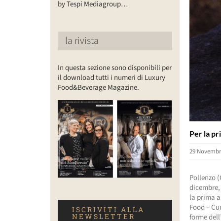
by Tespi Mediagroup…
la rivista
In questa sezione sono disponibili per
il download tutti i numeri di Luxury
Food&Beverage Magazine.
Per la pr
29 Novembr
Pollenzo (
dicembre, 
la prima a
Food – Cun
ISCRIVITI ALLA
NEWSLETTER
forme dell