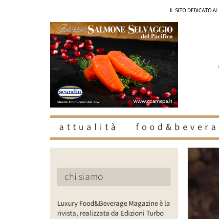
Salta
IL SITO DEDICATO A
al
contenuto
attualità
food&bevera
Ingrandisc
immagine
chi siamo
Luxury Food&Beverage Magazine è la
rivista, realizzata da Edizioni Turbo