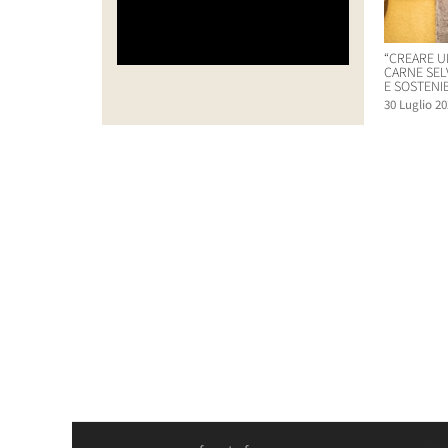
“CREARE U
CARNE SEL
E SOSTENIB
30 Luglio 20