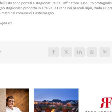
ell’asta sono portati a stagionatura dall’affinatore. Assoluto protagonist
o stagionato prodotto in Alta Valle Grana nei pascoli Bijoi, Rudu e Borgi
la metri nel comune di Castelmagno.
ligeo.eu
di
Facebook
X
LinkedIn
WhatsApp
Pint
elati