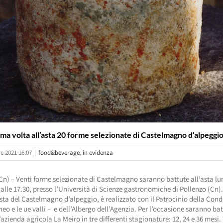
ima volta all’asta 20 forme selezionate di Castelmagno d’alpeggi
e 2021 16:07
|
food&beverage
,
in evidenza
Cn) – Venti forme selezionate di Castelmagno saranno battute all’asta lu
alle 17.30, presso l’Università di Scienze gastronomiche di Pollenzo (Cn).
sta del Castelmagno d’alpeggio, è realizzato con il Patrocinio della Con
eo e le ue valli – e dell’Albergo dell’Agenzia. Per l’occasione saranno ba
’azienda agricola La Meiro in tre differenti stagionature: 12, 24 e 36 mesi. 