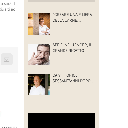
a sarà il
s siti ad
“CREARE UNA FILIERA
DELLA CARNE
SELVATICA
TRACCIABILE E
SOSTENIBILE”
APP E INFLUENCER, IL
GRANDE RICATTO
erest
Email
DA VITTORIO,
SESSANT’ANNI DOPO:
IL VALORE DELLA
FAMIGLIA