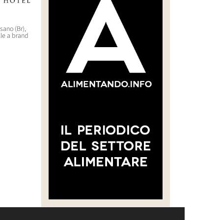
asano (Br),
“CREARE UNA FILIERA DELLA
WorldHotels (Bwh) sbarca
lle a brand
CARNE SELVATICA TRACCIABILE
nell’outdoor di lusso con il
E SOSTENIBILE”
brand Backdrop
30 Luglio 2026 14:28
29 Luglio 2026 10:22