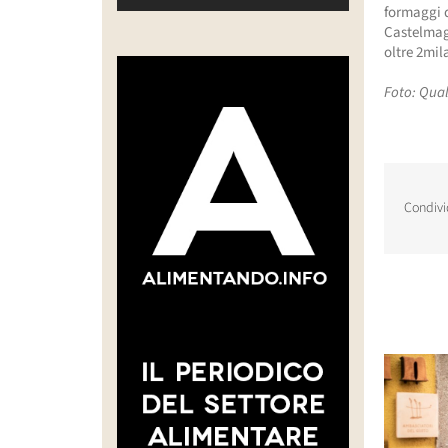
formaggi d
Castelmagn
oltre 2mi
Foto: Qua
Condivi
Post corr